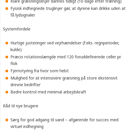
Klare græsningslinjer dannes tidligt (10 dage efter træning)
Fysisk indhegnede truglinjer gør, at dyrene kan drikke uden at
få lydsignaler
Systemfordele
Hurtige justeringer ved vejrhændelser (f.eks. regnperioder,
kulde)
Præcis rotationslængde med 120 foruddefinerede celler pr.
flok
Fjernstyring fra hvor som helst
Mulighed for at intensivere græsning på store ekstensivt
drevne bedrifter
Bedre kontrol med minimal arbejdskraft
Råd til nye brugere
Sørg for god adgang til vand – afgørende for succes med
virtuel indhegning