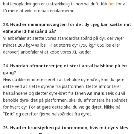
batteriopladningen er tilstrækkelig til normal drift. Klik
her
for at
få mere at vide om batterialarmerne.
23. Hvad er minimumsvægten for det dyr, jeg kan sætte mit 
eShepherd-halsbånd på?
Vi anbefaler at sætte vores standardhalsbånd på dyr, der vejer
mindst 200 kg/440 lbs. Til et større dyr (750 kg/1655 lbs eller
derover) anbefaler vi at købe vores XL-kæder.
24. Hvordan afmonterer jeg et stort antal halsbånd på én 
gang?
Hvis du ikke er interesseret i at beholde dyre-id'et, kan du gøre
dette ved at slette dyrene fra platformen. Dette afmonterer
halsbåndene og sletter dyre-id'et fra fanen
Animals
. Hvis du vil
beholde dyre-id'et på platformen, skal du afmontere halsbåndet
for hvert dyr. For at gøre dette skal du vælge dyret, klikke på
"Edit"
og derefter fjerne halsbåndet fra dyret.
25. Hvad er brudstyrken på topremmen, hvis mit dyr vikles 