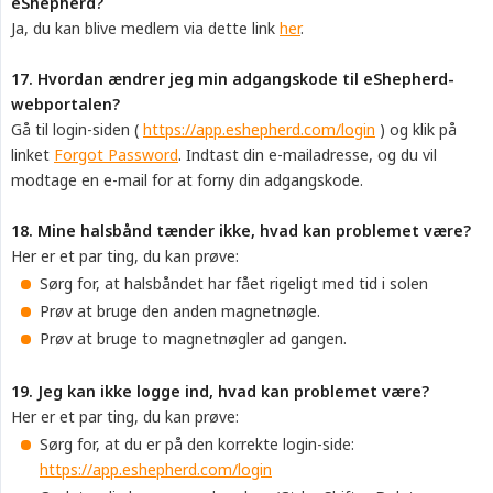
eShepherd?
Ja, du kan blive medlem via dette link
her
.
17. Hvordan ændrer jeg min adgangskode til eShepherd-
webportalen?
Gå til login-siden (
https://app.eshepherd.com/login
) og klik på
linket
Forgot Password
. Indtast din e-mailadresse, og du vil
modtage en e-mail for at forny din adgangskode.
18. Mine halsbånd tænder ikke, hvad kan problemet være?
Her er et par ting, du kan prøve:
Sørg for, at halsbåndet har fået rigeligt med tid i solen
Prøv at bruge den anden magnetnøgle.
Prøv at bruge to magnetnøgler ad gangen.
19. Jeg kan ikke logge ind, hvad kan problemet være?
Her er et par ting, du kan prøve:
Sørg for, at du er på den korrekte login-side:
https://app.eshepherd.com/login