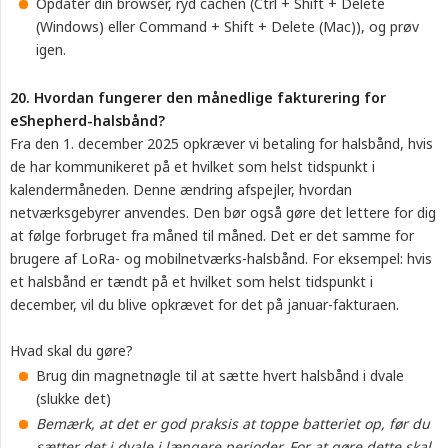
Opdater din browser, ryd cachen (Ctrl + Shift + Delete
(Windows) eller Command + Shift + Delete (Mac)), og prøv
igen.
20. Hvordan fungerer den månedlige fakturering for 
eShepherd-halsbånd?
Fra den 1. december 2025 opkræver vi betaling for halsbånd, hvis
de har kommunikeret på et hvilket som helst tidspunkt i
kalendermåneden. Denne ændring afspejler, hvordan
netværksgebyrer anvendes. Den bør også gøre det lettere for dig
at følge forbruget fra måned til måned. Det er det samme for
brugere af LoRa- og mobilnetværks-halsbånd. For eksempel: hvis
et halsbånd er tændt på et hvilket som helst tidspunkt i
december, vil du blive opkrævet for det på januar-fakturaen.
Hvad skal du gøre?
Brug din magnetnøgle til at sætte hvert halsbånd i dvale
(slukke det)
Bemærk, at det er god praksis at toppe batteriet op, før du 
sætter det i dvale i længere perioder. For at gøre dette skal 