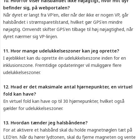
10. Hvorfor viser halsbåndet ikke nøjagtigt, hvor mit dyr 
befinder sig, på webportalen?
Når dyret er langt fra VP'en, eller når der ikke er nogen VP, går
halsbåndet i strømsparetilstand, hvilket gør GPS'en mindre
nøjagtig. Omvendt skifter GPS'en tilbage til høj nøjagtighed, når
dyret nærmer sig VP-linjen.
11. Hvor mange udelukkelseszoner kan jeg oprette?
I øjeblikket kan du oprette én udelukkelseszone inden for en
inklusionszone. Fremtidige opdateringer vil muliggøre flere
udelukkelseszoner.
12. Hvad er det maksimale antal hjørnepunkter, en virtuel 
fold kan have?
En virtuel fold kan have op til 30 hjørnepunkter, hvilket også
gælder for udelukkelseszoner.
13. Hvordan tænder jeg halsbåndene?
For at aktivere et halsbånd skal du holde magnetnøglen tæt på
LED'en. Når du hører lydtonen, skal du fjerne magneten og vente