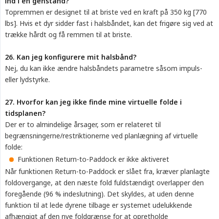
ind i en genstand?
Topremmen er designet til at briste ved en kraft på 350 kg [770
lbs]. Hvis et dyr sidder fast i halsbåndet, kan det frigøre sig ved at
trække hårdt og få remmen til at briste.
26. Kan jeg konfigurere mit halsbånd?
Nej, du kan ikke ændre halsbåndets parametre såsom impuls-
eller lydstyrke.
27. Hvorfor kan jeg ikke finde mine virtuelle folde i 
tidsplanen?
Der er to almindelige årsager, som er relateret til
begrænsningerne/restriktionerne ved planlægning af virtuelle
folde:
Funktionen Return-to-Paddock er ikke aktiveret
Når funktionen Return-to-Paddock er slået fra, kræver planlagte
foldovergange, at den næste fold fuldstændigt overlapper den
foregående (96 % indeslutning). Det skyldes, at uden denne
funktion til at lede dyrene tilbage er systemet udelukkende
afhængigt af den nye foldgrænse for at opretholde