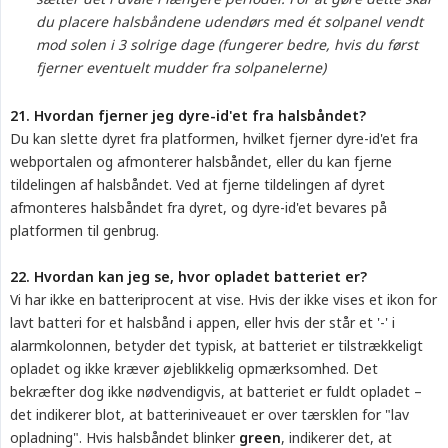
du placere halsbåndene udendørs med ét solpanel vendt 
mod solen i 3 solrige dage (fungerer bedre, hvis du først 
fjerner eventuelt mudder fra solpanelerne)
21. Hvordan fjerner jeg dyre-id'et fra halsbåndet?
Du kan slette dyret fra platformen, hvilket fjerner dyre-id'et fra
webportalen og afmonterer halsbåndet, eller du kan fjerne
tildelingen af halsbåndet. Ved at fjerne tildelingen af dyret
afmonteres halsbåndet fra dyret, og dyre-id'et bevares på
platformen til genbrug.
22. Hvordan kan jeg se, hvor opladet batteriet er?
Vi har ikke en batteriprocent at vise. Hvis der ikke vises et ikon for
lavt batteri for et halsbånd i appen, eller hvis der står et '-' i
alarmkolonnen, betyder det typisk, at batteriet er tilstrækkeligt
opladet og ikke kræver øjeblikkelig opmærksomhed. Det
bekræfter dog ikke nødvendigvis, at batteriet er fuldt opladet –
det indikerer blot, at batteriniveauet er over tærsklen for "lav
opladning". Hvis halsbåndet blinker
green
, indikerer det, at