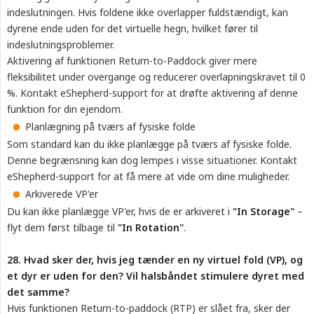
indeslutningen. Hvis foldene ikke overlapper fuldstændigt, kan
dyrene ende uden for det virtuelle hegn, hvilket fører til
indeslutningsproblemer.
Aktivering af funktionen Return-to-Paddock giver mere
fleksibilitet under overgange og reducerer overlapningskravet til 0
%. Kontakt eShepherd-support for at drøfte aktivering af denne
funktion for din ejendom.
Planlægning på tværs af fysiske folde
Som standard kan du ikke planlægge på tværs af fysiske folde.
Denne begrænsning kan dog lempes i visse situationer. Kontakt
eShepherd-support for at få mere at vide om dine muligheder.
Arkiverede VP'er
Du kan ikke planlægge VP'er, hvis de er arkiveret i
"In Storage"
–
flyt dem først tilbage til
"In Rotation"
.
28. Hvad sker der, hvis jeg tænder en ny virtuel fold (VP), og 
et dyr er uden for den? Vil halsbåndet stimulere dyret med 
det samme?
Hvis funktionen Return-to-paddock (RTP) er slået fra, sker der