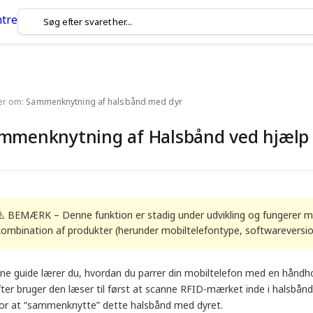
ler om:
Sammenknytning af halsbånd med dyr
mmenknytning af Halsbånd ved hjælp
⚠️ BEMÆRK – Denne funktion er stadig under udvikling og fungerer mul
kombination af produkter (herunder mobiltelefontype, softwareversi
nne guide lærer du, hvordan du parrer din mobiltelefon med en håndh
fter bruger den læser til først at scanne RFID-mærket inde i halsbån
for at “sammenknytte” dette halsbånd med dyret.