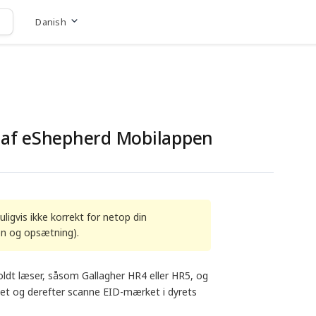
Danish
Gå til hjemmeside
 af eShepherd Mobilappen
igvis ikke korrekt for netop din
on og opsætning).
oldt læser, såsom Gallagher HR4 eller HR5, og
det og derefter scanne EID-mærket i dyrets