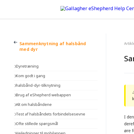
Sammenknytning af halsbånd
Artik
med dyr
Sa
Dyretræning
Kom godt i gang
halsbånd-dyr-tilknytning
Brug af eShepherd webappen
Alt om halsbåndene
Test af halsbåndets forbindelsesevne
I de
Ofte stillede spørgsmål
dere
øre 
Vejledninger til mobilappen