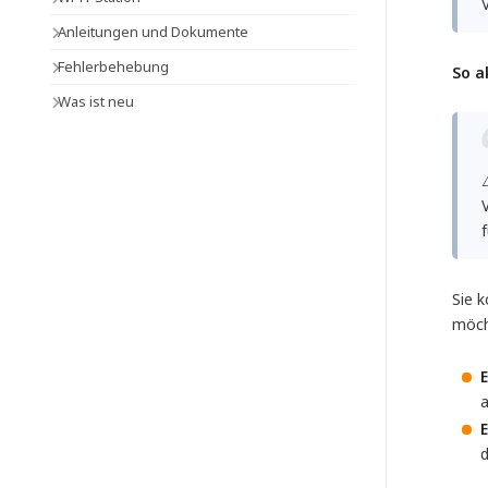
V
Anleitungen und Dokumente
Fehlerbehebung
So a
Was ist neu
Sie k
möch
E
a
d