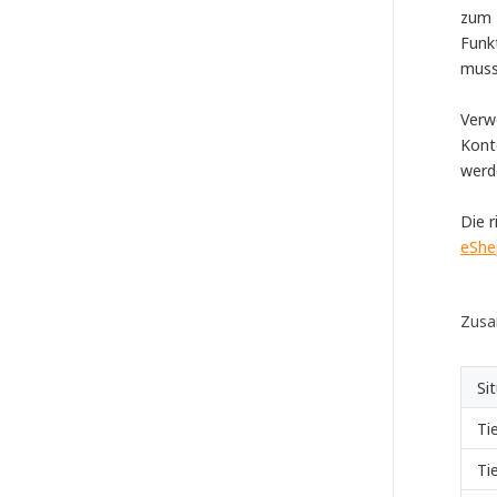
zum 
Funkt
muss
Verw
Kont
werde
Die 
eShe
Zusa
Si
Ti
Ti