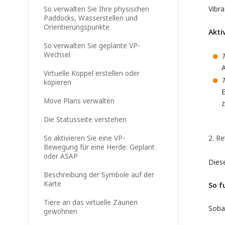
Vibra
So verwalten Sie Ihre physischen
Paddocks, Wasserstellen und
Orientierungspunkte
Akti
So verwalten Sie geplante VP-
Wechsel
T
A
Virtuelle Koppel erstellen oder
T
kopieren
E
Move Plans verwalten
z
Die Statusseite verstehen
So aktivieren Sie eine VP-
2. R
Bewegung für eine Herde: Geplant
oder ASAP
Dies
Beschreibung der Symbole auf der
Karte
So f
Tiere an das virtuelle Zäunen
Soba
gewöhnen