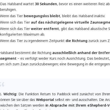
Das Halsband wartet
30 Sekunden
, bevor es einen weiteren Reiz ab
beruhigen.
Wenn das Tier
bewegungslos bleibt
, bleibt das Halsband inaktiv.
Wenn sich das Tier
auf das nächstgelegene virtuelle Zaunseg
Wenn sich das Tier
weiter entfernt
, gibt das Halsband akustische 
konfigurierten Maximum ab.
Wenn das Tier zu irgendeinem Zeitpunkt
die Richtung
zurück zum Za
Halsband bestimmt die Richtung
ausschließlich anhand der Entfe
nsegment
– es verfolgt weder Kurs noch Ausrichtung. Das bedeutet,
 um sich zum Zaun zurückzubewegen; eine Bewegung in die entgegenge
⚠️
Wichtig:
Die Funktion Return to Paddock wird zunächst von Ihr
können Sie sie über das
Webportal
selbst ein- und ausschalten. Die An
zwischen den Sätzen werden
in Absprache mit Ihrem eShepherd-V