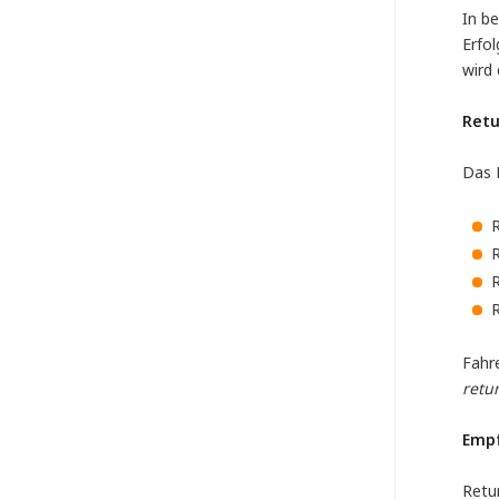
In b
Erfol
wird
Retu
Das R
R
R
R
R
Fahr
retu
Emp
Retur