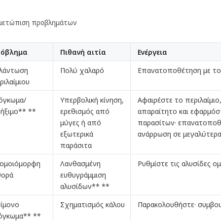
μετώπιση προβλημάτων
ρόβλημα
Πιθανή αιτία
Ενέργεια
λάντωση
Πολύ χαλαρό
Επανατοποθέτηση με το
ριλαίμιου
όγκωμα/
Υπερβολική κίνηση,
Αφαιρέστε το περιλαίμιο
ήξιμο** **
ερεθισμός από
απαραίτητο και εφαρμόσ
μύγες ή από
παρασίτων· επανατοποθε
εξωτερικά
ανάρρωση σε μεγαλύτερ
παράσιτα
ομοιόμορφη
Λανθασμένη
Ρυθμίστε τις αλυσίδες ο
ορά
ευθυγράμμιση
αλυσίδων** **
ίμονο
Σχηματισμός κάλου
Παρακολουθήστε· συμβουλ
όγκωμα** **