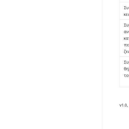
Συ
κε
Συ
αν
κα
πε
ζε
Συ
θη
το
v1.0