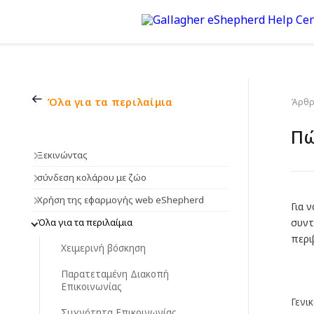
Όλα για τα περιλαίμια
Άρθρα
Πώ
Ξεκινώντας
σύνδεση κολάρου με ζώο
Χρήση της εφαρμογής web eShepherd
Για 
Όλα για τα περιλαίμια
συντ
περι
Χειμερινή βόσκηση
Παρατεταμένη Διακοπή
Επικοινωνίας
Γενι
Συχνότητα Επικοινωνίας