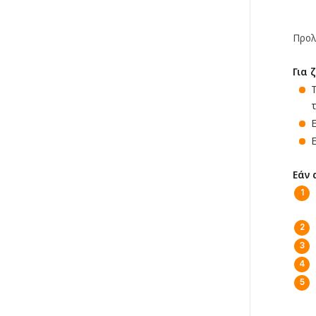
Προλ
Για 
τ
Εάν