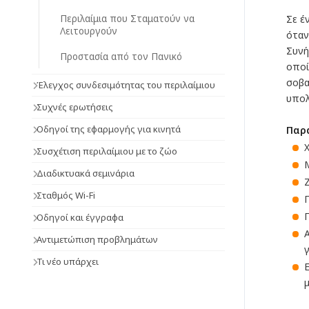
Περιλαίμια που Σταματούν να
Σε έ
Λειτουργούν
όταν
Συνή
Προστασία από τον Πανικό
οποί
σοβα
Έλεγχος συνδεσιμότητας του περιλαίμιου
υπολ
Συχνές ερωτήσεις
Οδηγοί της εφαρμογής για κινητά
Παρά
Συσχέτιση περιλαίμιου με το ζώο
Διαδικτυακά σεμινάρια
Σταθμός Wi-Fi
Οδηγοί και έγγραφα
Αντιμετώπιση προβλημάτων
Τι νέο υπάρχει