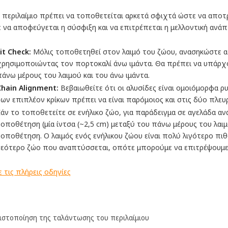
 περιλαίμιο πρέπει να τοποθετείται αρκετά σφιχτά ώστε να αποτ
 να αποφεύγεται η σύσφιξη και να επιτρέπεται η μελλοντική ανάπ
it Check:
Μόλις τοποθετηθεί στον λαιμό του ζώου, ανασηκώστε α
χρησιμοποιώντας τον πορτοκαλί άνω ιμάντα. Θα πρέπει να υπάρχο
πάνω μέρους του λαιμού και του άνω ιμάντα.
Chain Alignment:
Βεβαιωθείτε ότι οι αλυσίδες είναι ομοιόμορφα ρυ
των επιπλέον κρίκων πρέπει να είναι παρόμοιος και στις δύο πλευ
Εάν το τοποθετείτε σε ενήλικο ζώο, για παράδειγμα σε αγελάδα α
τοποθέτηση (μία ίντσα (~2,5 cm) μεταξύ του πάνω μέρους του λαιμ
τοποθέτηση. Ο λαιμός ενός ενήλικου ζώου είναι πολύ λιγότερο πιθα
νεότερο ζώο που αναπτύσσεται, οπότε μπορούμε να επιτρέψουμε 
ε τις πλήρεις οδηγίες
ιστοποίηση της ταλάντωσης του περιλαίμιου