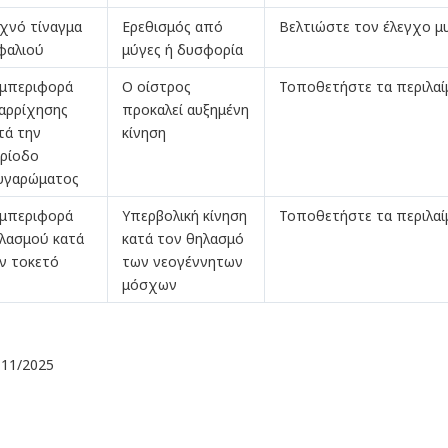
χνό τίναγμα
Ερεθισμός από
Βελτιώστε τον έλεγχο μ
φαλιού
μύγες ή δυσφορία
μπεριφορά
Ο οίστρος
Τοποθετήστε τα περιλαί
αρρίχησης
προκαλεί αυξημένη
τά την
κίνηση
ρίοδο
υγαρώματος
μπεριφορά
Υπερβολική κίνηση
Τοποθετήστε τα περιλαί
λασμού κατά
κατά τον θηλασμό
ν τοκετό
των νεογέννητων
μόσχων
, 11/2025