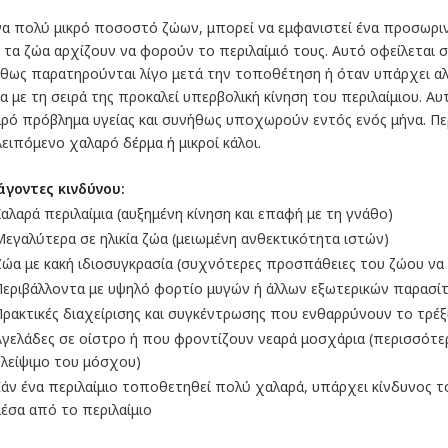
να πολύ μικρό ποσοστό ζώων, μπορεί να εμφανιστεί ένα προσωριν
 τα ζώα αρχίζουν να φορούν το περιλαίμιό τους. Αυτό οφείλεται σ
θως παρατηρούνται λίγο μετά την τοποθέτηση ή όταν υπάρχει αλλ
α με τη σειρά της προκαλεί υπερβολική κίνηση του περιλαίμιου. 
ρό πρόβλημα υγείας και συνήθως υποχωρούν εντός ενός μήνα. Περ
ειπόμενο χαλαρό δέρμα ή μικροί κάλοι.
γοντες κινδύνου:
Χαλαρά περιλαίμια (αυξημένη κίνηση και επαφή με τη γνάθο)
Μεγαλύτερα σε ηλικία ζώα (μειωμένη ανθεκτικότητα ιστών)
Ζώα με κακή ιδιοσυγκρασία (συχνότερες προσπάθειες του ζώου να α
Περιβάλλοντα με υψηλό φορτίο μυγών ή άλλων εξωτερικών παρασίτω
Πρακτικές διαχείρισης και συγκέντρωσης που ενθαρρύνουν το τρέξι
Αγελάδες σε οίστρο ή που φροντίζουν νεαρά μοσχάρια (περισσότερ
γλείψιμο του μόσχου)
Εάν ένα περιλαίμιο τοποθετηθεί πολύ χαλαρά, υπάρχει κίνδυνος 
μέσα από το περιλαίμιο