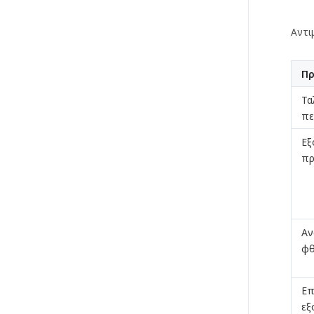
Αντι
Π
Τα
πε
Εξ
πρ
Αν
φθ
Επ
εξ