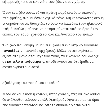
εφαρμογής και στα εικονίδια των ζώων στον χάρτη.
Όταν ένα ζώο συναντά για πρώτη φορά ένα όριο εικονικής
περίφραξης, ακούει έναν ηχητικό τόνο. Μη κατανοώντας ακόμη
τι σημαίνει αυτό, διασχίζει το όριο και λαμβάνει έναν ηλεκτρικό
παλμό. Καθώς μαθαίνει να απομακρύνεται από το όριο όταν
ακούει τον τόνο, χρειάζεται όλο και λιγότερο τον παλμό.
Ένα ζώο που ακόμη μαθαίνει εμφανίζει ένα κίτρινο εικονίδιο
πινακίδας L
(πινακίδα αρχάριου). Μόλις ανταποκρίνεται
αξιόπιστα μόνο στον ηχητικό τόνο, το εικονίδιό του αλλάζει
σε
καπέλο αποφοίτησης
, υποδεικνύοντας ότι έμαθε να
ανταποκρίνεται σωστά.
Αξιολόγηση του mob ή του κοπαδιού
Μέσα σε κάθε mob ή κοπάδι, υπάρχουν ηγέτες και ακόλουθοι.
Οι ακόλουθοι τείνουν να αλληλεπιδρούν λιγότερο με το όριο
της εικονικής περίφραξης, οπότε συνήθως χρειάζονται