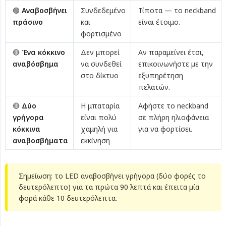
🟢
Αναβοσβήνει 
Συνδεδεμένο
Τίποτα — το neckband
πράσινο
και
είναι έτοιμο.
φορτισμένο
🔴
Ένα κόκκινο 
Δεν μπορεί
Αν παραμείνει έτσι,
αναβόσβημα
να συνδεθεί
επικοινωνήστε με την
στο δίκτυο
εξυπηρέτηση
πελατών.
🔴
Δύο 
Η μπαταρία
Αφήστε το neckband
γρήγορα 
είναι πολύ
σε πλήρη ηλιοφάνεια
κόκκινα 
χαμηλή για
για να φορτίσει.
αναβοσβήματα
εκκίνηση
Σημείωση: το LED αναβοσβήνει γρήγορα (δύο φορές το
δευτερόλεπτο) για τα πρώτα 90 λεπτά και έπειτα μία
φορά κάθε 10 δευτερόλεπτα.