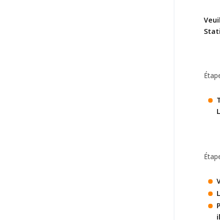
Veui
Stat
Étap
T
L
Étap
L
i