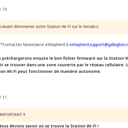
e 10.
⚠️Avant d’emmener votre Station Wi-Fi sur le terrain⚠️
*Contactez l’assistance eShepherd à
eshepherd.support@gallagher.
 préchargerons ensuite le bon fichier firmware sur la Station W
oit se trouver dans une zone couverte par le réseau cellulaire. Un
ion Wi-Fi peut fonctionner de manière autonome.
e 11.
IMPORTANT !!
Nous devons savoir où se trouve la Station Wi-Fi !