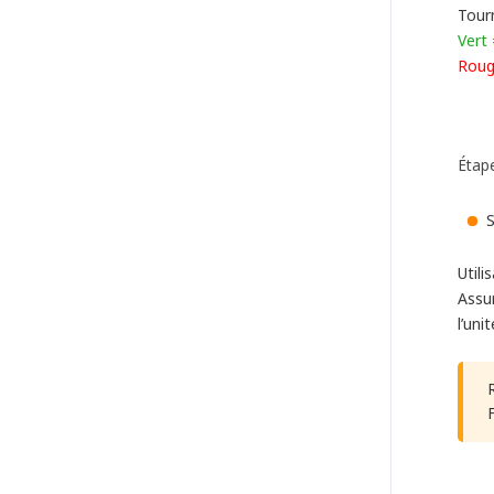
Tourn
Vert
Roug
Étape
S
Utili
Assur
l’uni