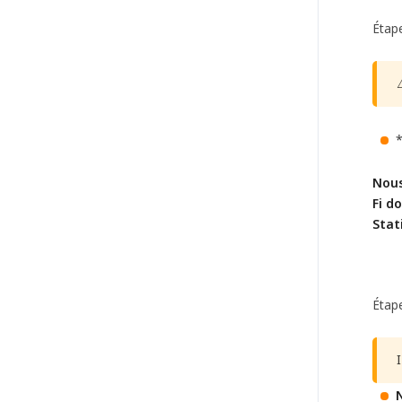
Étap
*
Nous
Fi d
Stat
Étap