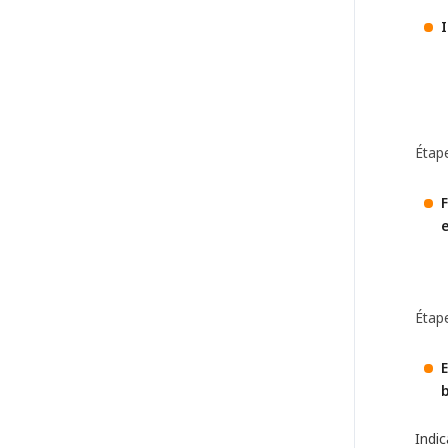
Étape
F
Étape
Indic