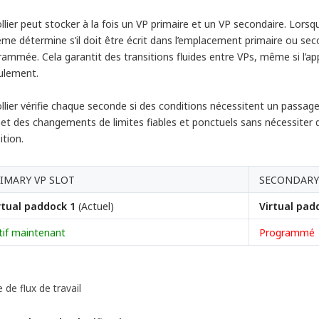
llier peut stocker à la fois un VP primaire et un VP secondaire. Lorsq
me détermine s’il doit être écrit dans l’emplacement primaire ou seco
ammée. Cela garantit des transitions fluides entre VPs, même si l’a
ulement.
llier vérifie chaque seconde si des conditions nécessitent un passag
et des changements de limites fiables et ponctuels sans nécessiter
ition.
IMARY VP SLOT
SECONDARY
rtual paddock 1
(Actuel)
Virtual pad
tif maintenant
Programmé
 de flux de travail