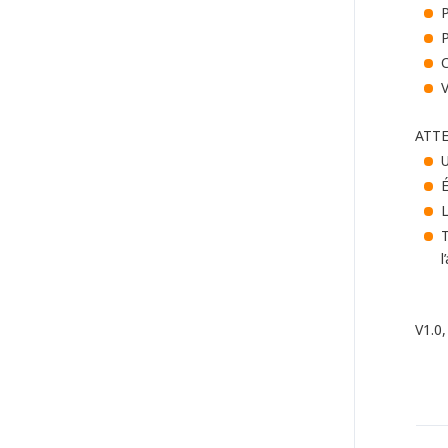
P
P
C
V
ATTE
U
É
L
T
l
V1.0