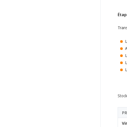
Étap
Trans
L
A
L
L
L
Stock
PR
Vi