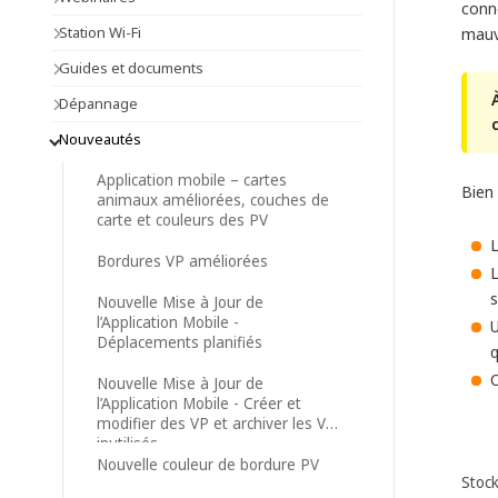
conne
Station Wi-Fi
mauv
Guides et documents
Dépannage
Nouveautés
Application mobile – cartes
Bien 
animaux améliorées, couches de
carte et couleurs des PV
L
Bordures VP améliorées
L
Nouvelle Mise à Jour de
l’Application Mobile -
U
Déplacements planifiés
q
C
Nouvelle Mise à Jour de
l’Application Mobile - Créer et
modifier des VP et archiver les VP
inutilisés
Nouvelle couleur de bordure PV
Stoc