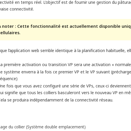
ctivité en temps réel. L’objectif est de fournir une gestion du pâtur
aise connectivité.
À noter : Cette fonctionnalité est actuellement disponible uniqu
cellulaires.
que l’application web semble identique à la planification habituelle, e
a première activation ou transition VP sera une activation « normal
e système enverra à la fois ce premier VP et le VP suivant (précharge
séquence)
ne fois que vous avez configuré une série de VPs, ceux-ci deviennen
ui signifie que tous les colliers basculeront vers le nouveau VP en 
ela se produira indépendamment de la connectivité réseau.
kage du collier (Système double emplacement)