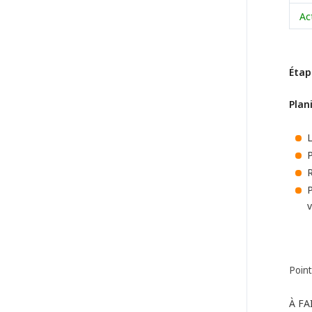
Ac
Étap
Plan
L
P
R
P
v
Point
À FAI