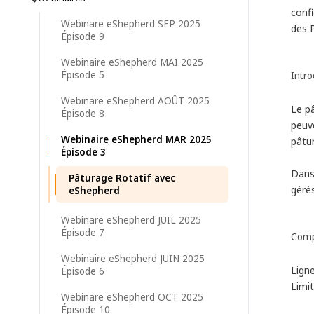
confi
Webinare eShepherd SEP 2025
des P
Épisode 9
Webinaire eShepherd MAI 2025
Épisode 5
Intro
Webinare eShepherd AOÛT 2025
Le pâ
Épisode 8
peuve
Webinaire eShepherd MAR 2025
pâtur
Épisode 3
Dans
Pâturage Rotatif avec
gérés
eShepherd
Webinare eShepherd JUIL 2025
Épisode 7
Comp
Webinaire eShepherd JUIN 2025
Lign
Épisode 6
Limi
Webinare eShepherd OCT 2025
Épisode 10