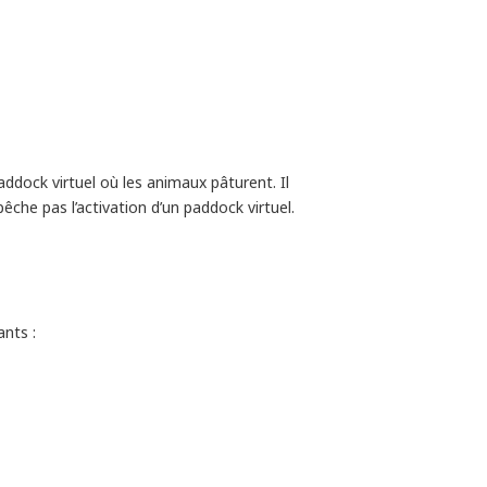
paddock virtuel où les animaux pâturent. Il
che pas l’activation d’un paddock virtuel.
nts :