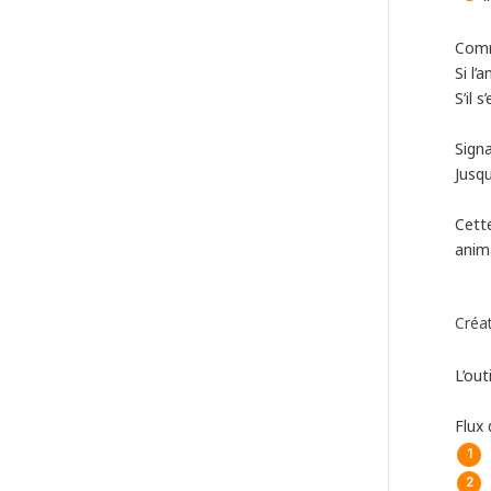
Comm
Si l’
S’il 
Sign
Jusqu
Cette
anim
Créat
L’out
Flux 