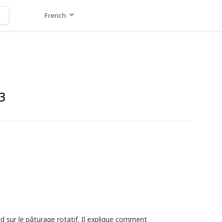
French
Aller au site
3
d sur le pâturage rotatif. Il explique comment