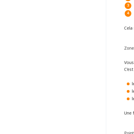
Cela 
Zones
Vous 
C’est
l
Une 
Point