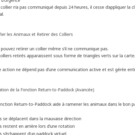
i d’Urgence
 collier n’a pas communiqué depuis 24 heures, il cesse d’appliquer la c
l.
ier les Animaux et Retirer des Colliers
 pouvez retirer un collier même s’il ne communique pas.
olliers retirés apparaissent sous forme de triangles verts sur la carte
e action ne dépend pas d’une communication active et est gérée enti
sation de la Fonction Return-to-Paddock (Avancée)
onction Return-to-Paddock aide à ramener les animaux dans le bon pa
ls se déplacent dans la mauvaise direction
ls restent en arrière lors d’une rotation
ls s’échappent d’un paddock virtuel