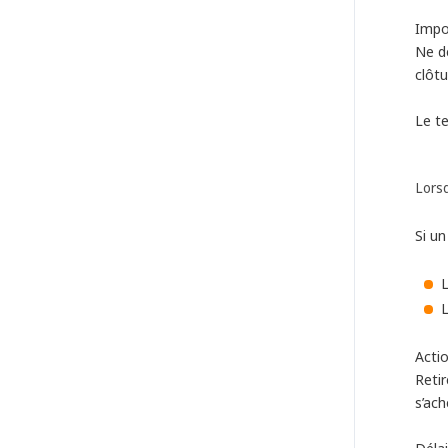
Impo
Ne d
clôtu
Le t
Lors
Si un
L
L
Acti
Retir
s’ach