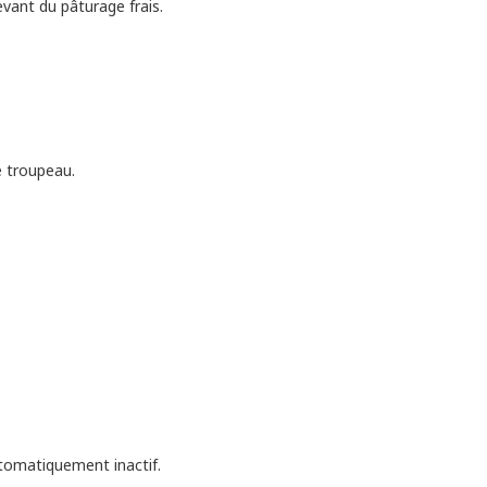
vant du pâturage frais.
e troupeau.
utomatiquement inactif.