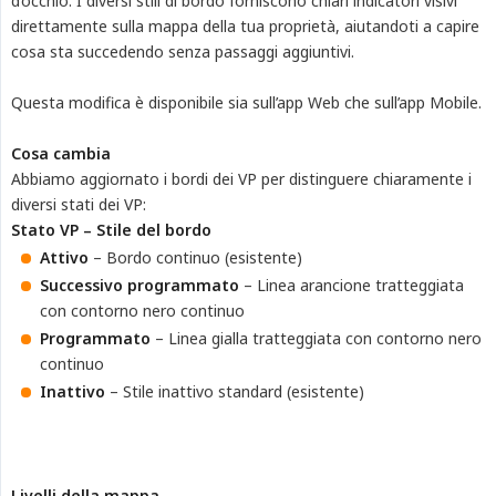
d’occhio. I diversi stili di bordo forniscono chiari indicatori visivi
direttamente sulla mappa della tua proprietà, aiutandoti a capire
cosa sta succedendo senza passaggi aggiuntivi.
Questa modifica è disponibile sia sull’app Web che sull’app Mobile.
Cosa cambia
Abbiamo aggiornato i bordi dei VP per distinguere chiaramente i
diversi stati dei VP:
Stato VP – Stile del bordo
Attivo
– Bordo continuo (esistente)
Successivo programmato
– Linea arancione tratteggiata
con contorno nero continuo
Programmato
– Linea gialla tratteggiata con contorno nero
continuo
Inattivo
– Stile inattivo standard (esistente)
Livelli della mappa