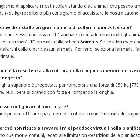
gliamo di applicare i nostri collari standard ad animali che pesano a
e (750 kg/1655 lbs o più) consigliamo di acquistare le nostre catene 
Come disinstallo un gran numero di collari in una volta sola?
n ti interessa conservare l'ID animale, puoi farlo eliminando gli anima
ri ed eliminerà l'ID animale dalla scheda
Animals
. Se desideri mantene
stallare il collare per ciascun animale. Per farlo, seleziona l'animale, fa
animale.
Qual è la resistenza alla rottura della cinghia superiore nel caso
n oggetto?
nghia superiore è progettata per rompersi a una forza di 350 kg [770 
re, può liberarsi tirando con forza e rompendo la cinghia.
Posso configurare il mio collare?
on puoi modificare i parametri del collare, come l'intensità dell'impu
Perché non riesco a trovare i miei paddock virtuali nella pianifi
no due motivi comuni, legati alle limitazioni/restrizioni della pianifica