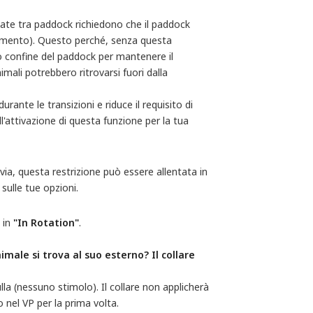
cate tra paddock richiedono che il paddock
imento). Questo perché, senza questa
vo confine del paddock per mantenere il
li potrebbero ritrovarsi fuori dalla
rante le transizioni e riduce il requisito di
'attivazione di questa funzione per la tua
via, questa restrizione può essere allentata in
sulle tue opzioni.
a in
"In Rotation"
.
ale si trova al suo esterno? Il collare 
la (nessuno stimolo). Il collare non applicherà
 nel VP per la prima volta.