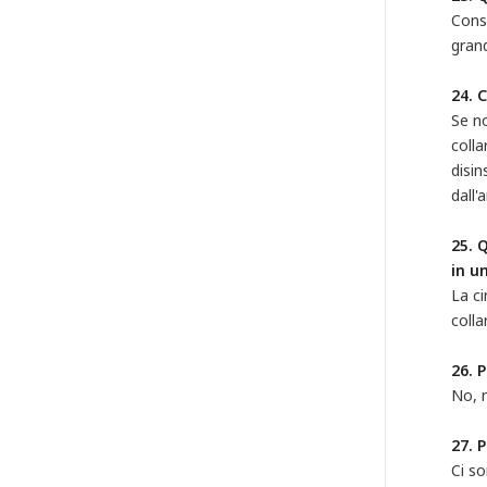
Consi
grand
24. 
Se no
colla
disin
dall'
25. 
in u
La ci
colla
26. 
No, n
27. 
Ci so