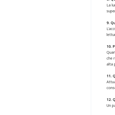
La lu
super
9. Q
L'acc
lettu
10. 
Quand
che r
alta 
11. 
Attua
conse
12. 
Un pa