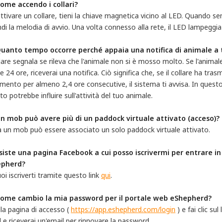
Come accendo i collari?
ttivare un collare, tieni la chiave magnetica vicino al LED. Quando sen
di la melodia di avvio. Una volta connesso alla rete, il LED lampeggia
Quanto tempo occorre perché appaia una notifica di animale a 
llare segnala se rileva che l'animale non si è mosso molto. Se l'animal
e 24 ore, riceverai una notifica. Ciò significa che, se il collare ha tr
mento per almeno 2,4 ore consecutive, il sistema ti avvisa. In ques
ito potrebbe influire sull'attività del tuo animale.
Un mob può avere più di un paddock virtuale attivato (acceso)?
a un mob può essere associato un solo paddock virtuale attivato.
Esiste una pagina Facebook a cui posso iscrivermi per entrare in 
epherd?
uoi iscriverti tramite questo link
qui
.
Come cambio la mia password per il portale web eShepherd?
lla pagina di accesso (
https://app.eshepherd.com/login
) e fai clic sul 
 e riceverai un'email per rinnovare la password.