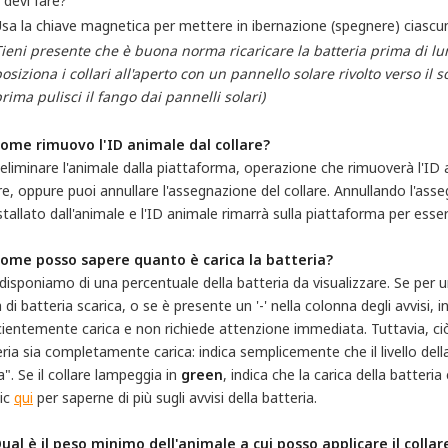
 devi fare?
sa la chiave magnetica per mettere in ibernazione (spegnere) ciascun
ieni presente che è buona norma ricaricare la batteria prima di lung
osiziona i collari all'aperto con un pannello solare rivolto verso il s
rima pulisci il fango dai pannelli solari)
Come rimuovo l'ID animale dal collare?
eliminare l'animale dalla piattaforma, operazione che rimuoverà l'ID a
re, oppure puoi annullare l'assegnazione del collare. Annullando l'asseg
stallato dall'animale e l'ID animale rimarrà sulla piattaforma per essere
Come posso sapere quanto è carica la batteria?
isponiamo di una percentuale della batteria da visualizzare. Se per u
 di batteria scarica, o se è presente un '-' nella colonna degli avvisi, i
icientemente carica e non richiede attenzione immediata. Tuttavia, 
ria sia completamente carica: indica semplicemente che il livello della 
". Se il collare lampeggia in
green
, indica che la carica della batteri
lic
qui
per saperne di più sugli avvisi della batteria.
Qual è il peso minimo dell'animale a cui posso applicare il coll