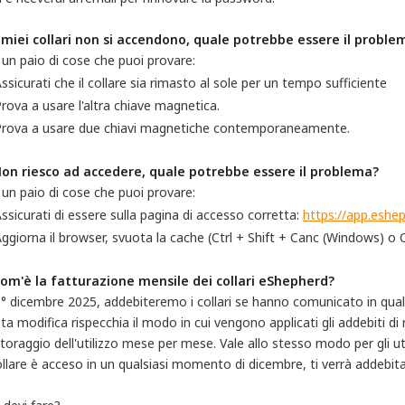
I miei collari non si accendono, quale potrebbe essere il proble
un paio di cose che puoi provare:
ssicurati che il collare sia rimasto al sole per un tempo sufficiente
rova a usare l'altra chiave magnetica.
Prova a usare due chiavi magnetiche contemporaneamente.
Non riesco ad accedere, quale potrebbe essere il problema?
un paio di cose che puoi provare:
ssicurati di essere sulla pagina di accesso corretta:
https://app.eshe
ggiorna il browser, svuota la cache (Ctrl + Shift + Canc (Windows) o
Com'è la fatturazione mensile dei collari eShepherd?
1° dicembre 2025, addebiteremo i collari se hanno comunicato in qua
a modifica rispecchia il modo in cui vengono applicati gli addebiti di 
oraggio dell'utilizzo mese per mese. Vale allo stesso modo per gli uten
llare è acceso in un qualsiasi momento di dicembre, ti verrà addebita