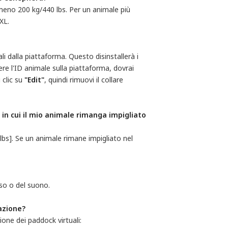
lmeno 200 kg/440 lbs. Per un animale più
XL.
li dalla piattaforma. Questo disinstallerà i
re l'ID animale sulla piattaforma, dovrai
i clic su
"Edit"
, quindi rimuovi il collare
 in cui il mio animale rimanga impigliato 
lbs]. Se un animale rimane impigliato nel
lso o del suono.
cazione?
zione dei paddock virtuali: