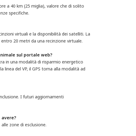
re a 40 km (25 miglia), valore che di solito
enze specifiche.
zioni virtuali e la disponibilità dei satelliti. La
a entro 20 metri da una recinzione virtuale.
 animale sul portale web?
tra in una modalità di risparmio energetico
a linea del VP, il GPS torna alla modalità ad
nclusione. I futuri aggiornamenti
ò avere?
 alle zone di esclusione.