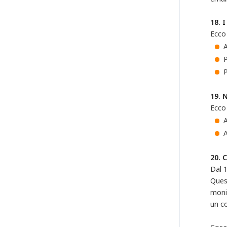
18. 
Ecco 
A
P
19. 
Ecco 
A
A
20. 
Dal 
Quest
monit
un co