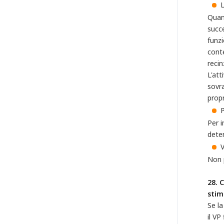
L
Quand
succ
funzi
cont
reci
L'att
sovra
propr
P
Per i
deter
V
Non p
28. 
stim
Se la
il VP