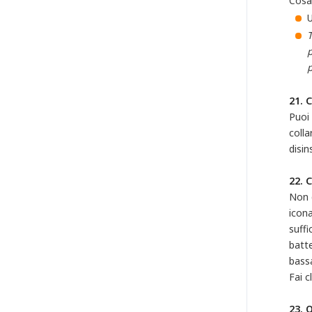
Cosa
U
T
p
p
21. 
Puoi 
colla
disin
22. 
Non d
icona
suff
batte
bassa
Fai c
23. 