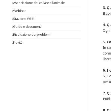
Associazione del collare all’animale
3. Q
Webinar
Il co
Stazione Wi-Fi
4. Qu
Guide e documenti
Ogni 
Risoluzione dei problemi
5. C
Novità
In ca
comun
libe
6. I
Sì, i
per u
7. Qu
Puoi 
8. Q