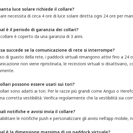
uanta luce solare richiede il collare?
llare necessita di circa 4 ore di luce solare diretta ogni 24 ore per man
al è il periodo di garanzia dei collari?
collare è coperto da una garanzia di 3 anni.
osa succede se la comunicazione di rete si interrompe?
so di guasto della rete, i paddock virtuali rimangono attivi fino a 24 o
icazione non viene ripristinata, le recinzioni virtuali si disattivano, 
ramente.
 collari possono essere usati sui tori?
 collari sono adatti ai tori. Per le razze più grandi come Angus o Here
na corretta vestibilità. Verifica regolarmente che la vestibilità sia 
ali notifiche e avvisi invia il collare?
abilitare le notifiche push e personalizzare gli avvisi nell'app mobile,
ual è la dimensione massima di un paddock virtuale?