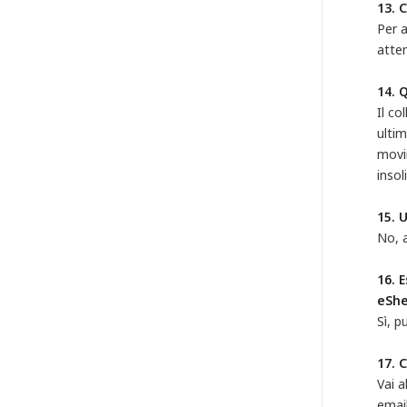
13. 
Per a
atten
14. 
Il co
ultim
movi
insol
15. 
No, 
16. 
eSh
Sì, p
17. 
Vai a
email