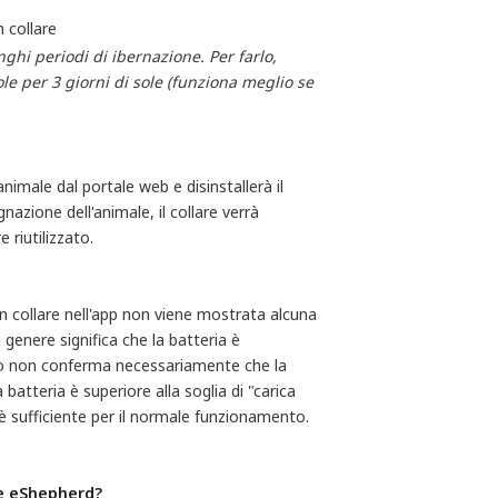
 collare
hi periodi di ibernazione. Per farlo, 
ole per 3 giorni di sole (funziona meglio se 
nimale dal portale web e disinstallerà il
nazione dell'animale, il collare verrà
 riutilizzato.
n collare nell'app non viene mostrata alcuna
n genere significa che la batteria è
ciò non conferma necessariamente che la
batteria è superiore alla soglia di "carica
a è sufficiente per il normale funzionamento.
are eShepherd?