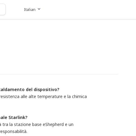
Italian
Vai al sito web
caldamento del dispositivo?
o resistenza alle alte temperature e la chimica
ale Starlink?
à tra la stazione base eShepherd e un
responsabilità.