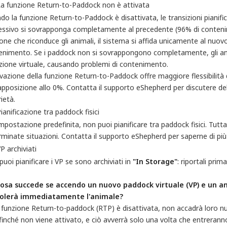
a funzione Return-to-Paddock non è attivata
o la funzione Return-to-Paddock è disattivata, le transizioni pianifi
essivo si sovrapponga completamente al precedente (96% di conten
one che riconduce gli animali, il sistema si affida unicamente al nuo
enimento. Se i paddock non si sovrappongono completamente, gli anima
nzione virtuale, causando problemi di contenimento.
ivazione della funzione Return-to-Paddock offre maggiore flessibilità du
pposizione allo 0%. Contatta il supporto eShepherd per discutere dell
ietà.
ianificazione tra paddock fisici
mpostazione predefinita, non puoi pianificare tra paddock fisici. Tutta
minate situazioni. Contatta il supporto eShepherd per saperne di più 
P archiviati
uoi pianificare i VP se sono archiviati in
"In Storage"
: riportali prim
Cosa succede se accendo un nuovo paddock virtuale (VP) e un anim
olerà immediatamente l'animale?
 funzione Return-to-paddock (RTP) è disattivata, non accadrà loro nul
 finché non viene attivato, e ciò avverrà solo una volta che entreranno