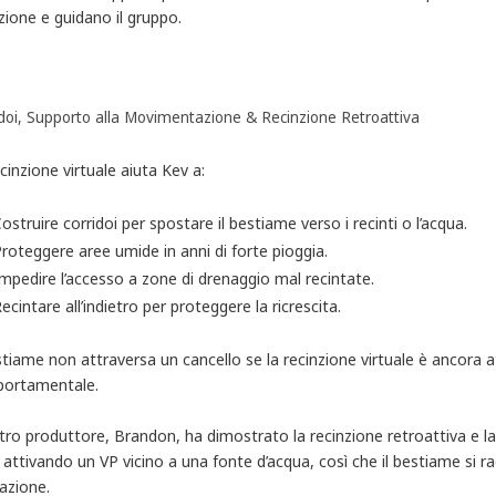
zione e guidano il gruppo.
doi, Supporto alla Movimentazione & Recinzione Retroattiva
cinzione virtuale aiuta Kev a:
ostruire corridoi per spostare il bestiame verso i recinti o l’acqua.
roteggere aree umide in anni di forte pioggia.
mpedire l’accesso a zone di drenaggio mal recintate.
ecintare all’indietro per proteggere la ricrescita.
stiame non attraversa un cancello se la recinzione virtuale è ancor
ortamentale.
ltro produttore, Brandon, ha dimostrato la recinzione retroattiva e
e attivando un VP vicino a una fonte d’acqua, così che il bestiame s
azione.