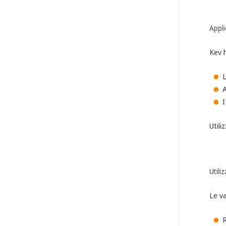
Appli
Kev h
L
A
I
Utili
Utili
Le va
R