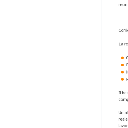
recin
Corri
La re
C
P
I
R
Il be
comp
Un a
real
lavor