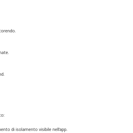
rtorendo.
mate.
nd.
to:
to di isolamento visibile nell’app.