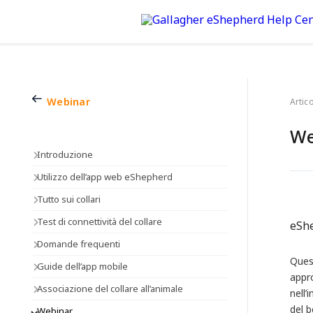
Webinar
Artico
We
Introduzione
Utilizzo dell’app web eShepherd
Tutto sui collari
Test di connettività del collare
eShe
Domande frequenti
Ques
Guide dell’app mobile
appro
Associazione del collare all’animale
nell’
del 
Webinar