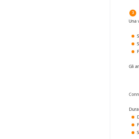
Una 
F
Gli a
Conne
Durat
D
F
S