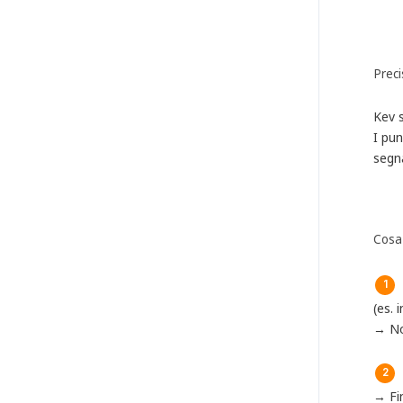
Preci
Kev 
I pun
segna
Cosa
(es. 
→ No
→ Fi