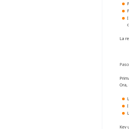
P
F
I
c
La re
Pasco
Prima
Ora, 
L
I
L
Kev u