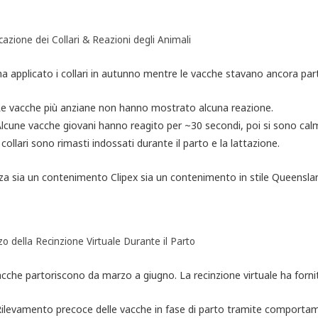
cazione dei Collari & Reazioni degli Animali
a applicato i collari in autunno mentre le vacche stavano ancora pa
e vacche più anziane non hanno mostrato alcuna reazione.
lcune vacche giovani hanno reagito per ~30 secondi, poi si sono cal
 collari sono rimasti indossati durante il parto e la lattazione.
zza sia un contenimento Clipex sia un contenimento in stile Queensla
zzo della Recinzione Virtuale Durante il Parto
cche partoriscono da marzo a giugno. La recinzione virtuale ha forni
ilevamento precoce delle vacche in fase di parto tramite comportamen