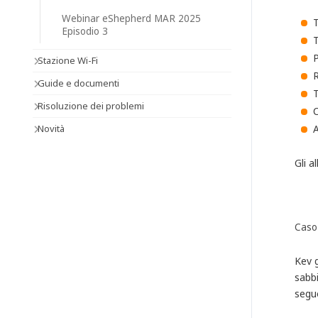
Webinar eShepherd MAR 2025
T
Episodio 3
T
P
Stazione Wi-Fi
R
Guide e documenti
T
Risoluzione dei problemi
C
Novità
A
Gli a
Caso 
Kev 
sabbi
segu