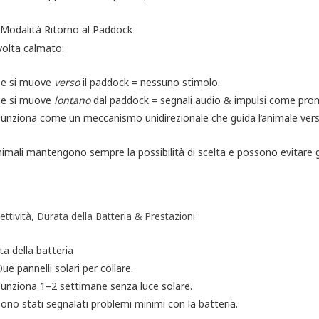
Modalità Ritorno al Paddock
volta calmato:
Se si muove
verso
il paddock = nessuno stimolo.
Se si muove
lontano
dal paddock = segnali audio & impulsi come pro
unziona come un meccanismo unidirezionale che guida l’animale verso 
nimali mantengono sempre la possibilità di scelta e possono evitare gl
ttività, Durata della Batteria & Prestazioni
a della batteria
ue pannelli solari per collare.
unziona 1–2 settimane senza luce solare.
ono stati segnalati problemi minimi con la batteria.