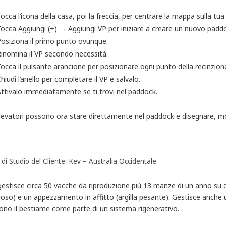
occa l’icona della casa, poi la freccia, per centrare la mappa sulla tu
occa Aggiungi (+) → Aggiungi VP per iniziare a creare un nuovo paddo
osiziona il primo punto ovunque.
inomina il VP secondo necessità.
occa il pulsante arancione per posizionare ogni punto della recinzione
hiudi l’anello per completare il VP e salvalo.
ttivalo immediatamente se ti trovi nel paddock.
llevatori possono ora stare direttamente nel paddock e disegnare, modi
di Studio del Cliente: Kev – Australia Occidentale
gestisce circa 50 vacche da riproduzione più 13 manze di un anno su 
oso) e un appezzamento in affitto (argilla pesante). Gestisce anche un
ono il bestiame come parte di un sistema rigenerativo.