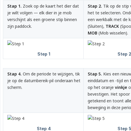
Stap 1.
Zoek op de kaart het dier dat
Stap 2.
Tik op de stip
je wilt volgen — elk dier in je mob
het te selecteren. Ond
verschijnt als een groene stip binnen
een werkbalk met de
zijn paddock.
(Sluiten),
TRACK
(Spoo
MOB
(Mob wisselen).
Stap 4.
Om de periode te wijzigen, tik
Stap 5.
Kies een nieuw
je op de datumbereik-pil onderaan het
einddatum en -tijd en 
scherm.
op het oranje
vinkje
o
bevestigen. Het spoor
getekend en toont all
beweging in deze perio