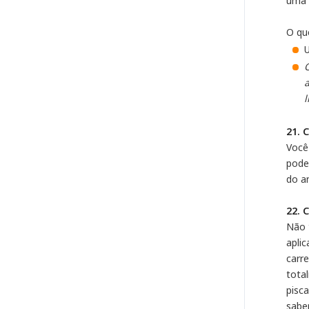
uma 
O qu
U
O
a
l
21. 
Você
pode 
do an
22. 
Não 
aplic
carr
total
pisc
saber