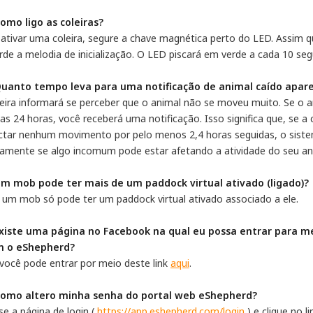
Como ligo as coleiras?
 ativar uma coleira, segure a chave magnética perto do LED. Assim 
rde a melodia de inicialização. O LED piscará em verde a cada 10 se
Quanto tempo leva para uma notificação de animal caído apar
leira informará se perceber que o animal não se moveu muito. Se o a
as 24 horas, você receberá uma notificação. Isso significa que, se a
ctar nenhum movimento por pelo menos 2,4 horas seguidas, o siste
damente se algo incomum pode estar afetando a atividade do seu an
Um mob pode ter mais de um paddock virtual ativado (ligado)?
 um mob só pode ter um paddock virtual ativado associado a ele.
Existe uma página no Facebook na qual eu possa entrar para m
 o eShepherd?
 você pode entrar por meio deste link
aqui
.
Como altero minha senha do portal web eShepherd?
se a página de login (
https://app.eshepherd.com/login
) e clique no l