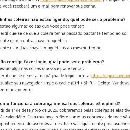
 e você receberá um e-mail para renovar sua senha.
Minhas coleiras não estão ligando, qual pode ser o problema?
 estão algumas coisas que você pode tentar:
ertifique-se de que a coleira tenha passado bastante tempo ao sol
ente usar a outra chave magnética.
Tente usar duas chaves magnéticas ao mesmo tempo.
Não consigo fazer login, qual pode ser o problema?
 estão algumas coisas que você pode tentar:
ertifique-se de estar na página de login correta:
https://app.eshephe
tualize seu navegador, limpe o cache (Ctrl + Shift + Delete (Windo
tente novamente.
Como funciona a cobrança mensal das coleiras eShepherd?
rtir de 1º de dezembro de 2025, cobraremos pelas coleiras se elas
ês calendário. Essa mudança reflete como as cobranças de rede são a
panhamento do uso mês a mês. Isso vale igualmente para usuários d