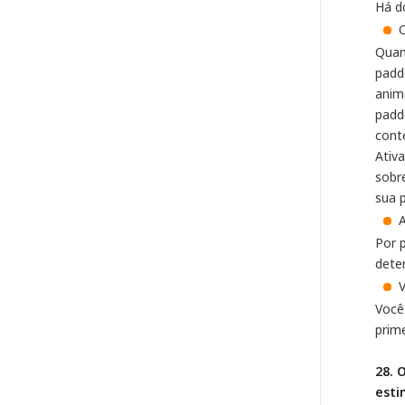
Há d
O
Quan
padd
anim
padd
cont
Ativa
sobr
sua 
Por 
dete
Você
prime
28. 
esti