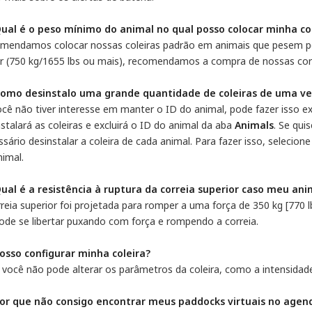
Qual é o peso mínimo do animal no qual posso colocar minha c
mendamos colocar nossas coleiras padrão em animais que pesem pe
r (750 kg/1655 lbs ou mais), recomendamos a compra de nossas cor
Como desinstalo uma grande quantidade de coleiras de uma ve
ocê não tiver interesse em manter o ID do animal, pode fazer isso ex
stalará as coleiras e excluirá o ID do animal da aba
Animals
. Se qui
sário desinstalar a coleira de cada animal. Para fazer isso, selecion
nimal.
Qual é a resistência à ruptura da correia superior caso meu an
reia superior foi projetada para romper a uma força de 350 kg [770 l
pode se libertar puxando com força e rompendo a correia.
Posso configurar minha coleira?
 você não pode alterar os parâmetros da coleira, como a intensidad
Por que não consigo encontrar meus paddocks virtuais no age