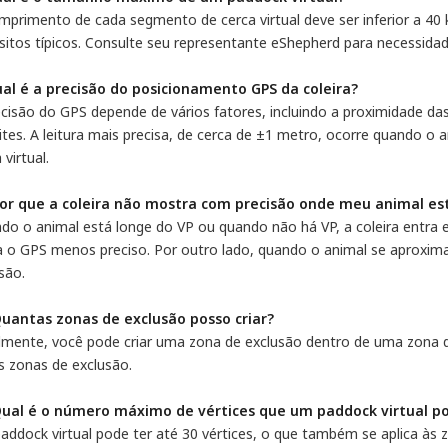
mprimento de cada segmento de cerca virtual deve ser inferior a 40
isitos típicos. Consulte seu representante eShepherd para necessidad
ual é a precisão do posicionamento GPS da coleira?
cisão do GPS depende de vários fatores, incluindo a proximidade das 
lites. A leitura mais precisa, de cerca de ±1 metro, ocorre quando 
 virtual.
Por que a coleira não mostra com precisão onde meu animal est
do o animal está longe do VP ou quando não há VP, a coleira entr
a o GPS menos preciso. Por outro lado, quando o animal se aproxima
são.
Quantas zonas de exclusão posso criar?
lmente, você pode criar uma zona de exclusão dentro de uma zona de
s zonas de exclusão.
Qual é o número máximo de vértices que um paddock virtual p
addock virtual pode ter até 30 vértices, o que também se aplica às 