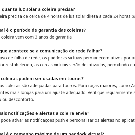
e quanta luz solar a coleira precisa?
eira precisa de cerca de 4 horas de luz solar direta a cada 24 horas 
ual é o período de garantia das coleiras?
 coleira vem com 3 anos de garantia.
 que acontece se a comunicação de rede falhar?
aso de falha de rede, os paddocks virtuais permanecem ativos por a
for restabelecida, as cercas virtuais serão desativadas, permitindo 
s coleiras podem ser usadas em touros?
 as coleiras são adequadas para touros. Para raças maiores, como An
entes mais longas para um ajuste adequado. Verifique regularmente s
to ou desconforto.
uais notificações e alertas a coleira envia?
pode ativar as notificações push e personalizar os alertas no aplic
ual é o tamanho máximo de um paddock virtual?