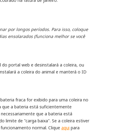
cobrado na fatura de janeiro.
ar por longos períodos. Para isso, coloque 
 dias ensolarados (funciona melhor se você 
do portal web e desinstalará a coleira, ou
instalará a coleira do animal e manterá o ID
teria fraca for exibido para uma coleira no
ca que a bateria está suficientemente
 necessariamente que a bateria está
 limite de "carga baixa". Se a coleira estiver
 o funcionamento normal. Clique
aqui
para