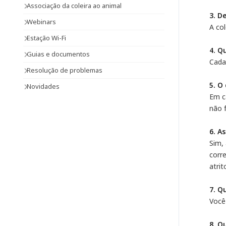
Associação da coleira ao animal
3. D
Webinars
A col
Estação Wi-Fi
4. Q
Guias e documentos
Cada
Resolução de problemas
5. O
Novidades
Em c
não 
6. A
Sim,
corr
atri
7. Q
Você 
8. Q