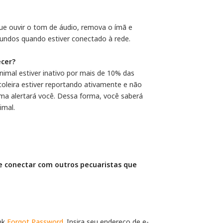
que ouvir o tom de áudio, remova o ímã e
gundos quando estiver conectado à rede.
ecer?
nimal estiver inativo por mais de 10% das
 coleira estiver reportando ativamente e não
ma alertará você. Dessa forma, você saberá
imal.
e conectar com outros pecuaristas que 
ink
Forgot Password
. Insira seu endereço de e-