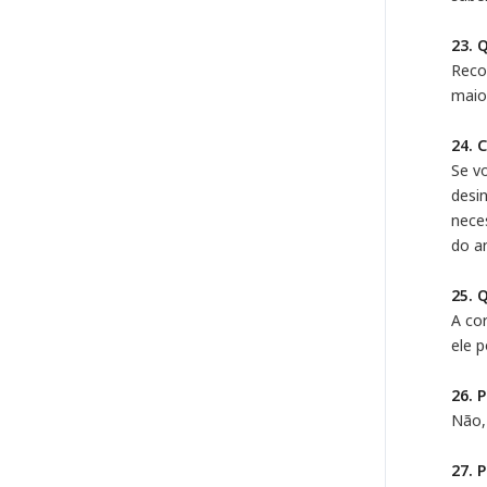
23. 
Reco
maio
24. 
Se v
desin
neces
do a
25. 
A cor
ele 
26. 
Não,
27. 