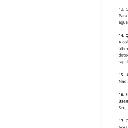
13. 
Para
agua
14. 
A co
últim
dete
rapi
15. 
Não,
16. 
usam
Sim,
17. 
Aces