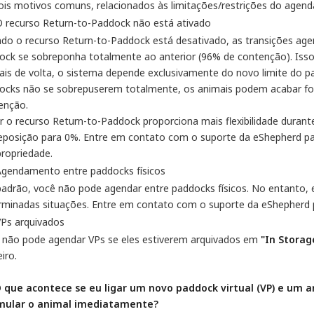
ois motivos comuns, relacionados às limitações/restrições do agend
 recurso Return-to-Paddock não está ativado
do o recurso Return-to-Paddock está desativado, as transições ag
ock se sobreponha totalmente ao anterior (96% de contenção). Isso
ais de volta, o sistema depende exclusivamente do novo limite do 
ocks não se sobrepuserem totalmente, os animais podem acabar fora
enção.
r o recurso Return-to-Paddock proporciona mais flexibilidade durante
eposição para 0%. Entre em contato com o suporte da eShepherd para
propriedade.
Agendamento entre paddocks físicos
padrão, você não pode agendar entre paddocks físicos. No entanto, es
rminadas situações. Entre em contato com o suporte da eShepherd 
VPs arquivados
 não pode agendar VPs se eles estiverem arquivados em
"In Storag
iro.
O que acontece se eu ligar um novo paddock virtual (VP) e um ani
mular o animal imediatamente?