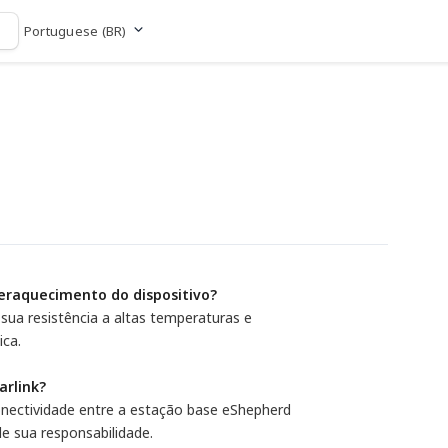
Portuguese (BR)
Ir para o site
eraquecimento do dispositivo?
 sua resistência a altas temperaturas e
ica.
arlink?
nectividade entre a estação base eShepherd
e sua responsabilidade.