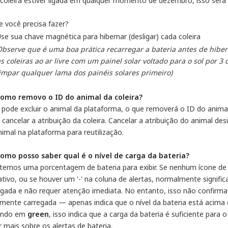
coleira estiver ligada em qualquer momento de dezembro, isso será 
e você precisa fazer?
se sua chave magnética para hibernar (desligar) cada coleira
bserve que é uma boa prática recarregar a bateria antes de hibern
s coleiras ao ar livre com um painel solar voltado para o sol por 3
impar qualquer lama dos painéis solares primeiro)
Como removo o ID do animal da coleira?
 pode excluir o animal da plataforma, o que removerá o ID do animal 
cancelar a atribuição da coleira. Cancelar a atribuição do animal des
imal na plataforma para reutilização.
Como posso saber qual é o nível de carga da bateria?
temos uma porcentagem de bateria para exibir. Se nenhum ícone de ba
ativo, ou se houver um '-' na coluna de alertas, normalmente signifi
egada e não requer atenção imediata. No entanto, isso não confirma
mente carregada — apenas indica que o nível da bateria está acima do
ando em
green
, isso indica que a carga da bateria é suficiente para
 mais sobre os alertas de bateria.