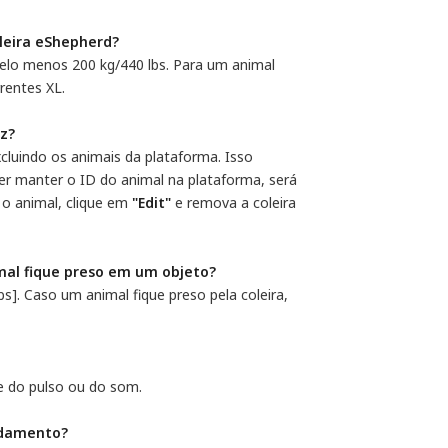
oleira eShepherd?
lo menos 200 kg/440 lbs. Para um animal
rentes XL.
z?
cluindo os animais da plataforma. Isso
ser manter o ID do animal na plataforma, será
e o animal, clique em
"Edit"
e remova a coleira
imal fique preso em um objeto?
bs]. Caso um animal fique preso pela coleira,
e do pulso ou do som.
ndamento?