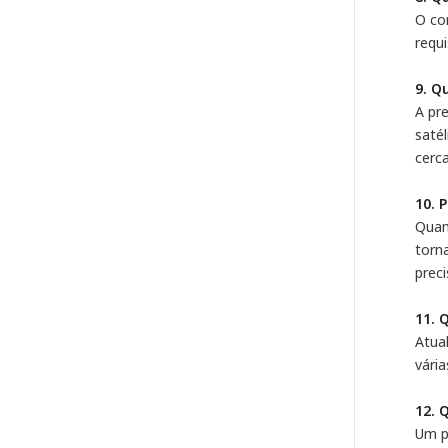
O co
requ
9. Q
A pre
saté
cerca
10. 
Quan
torn
preci
11. 
Atua
vária
12. 
Um p