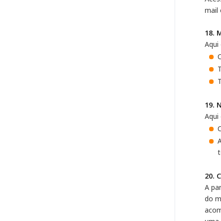
mail
18. 
Aqui
C
T
19. 
Aqui
C
A
20. 
A pa
do m
acom