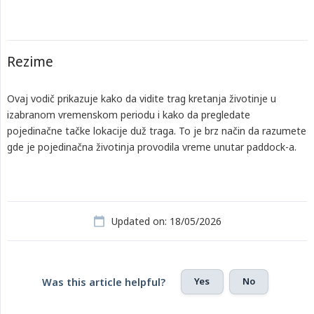
Rezime
Ovaj vodič prikazuje kako da vidite trag kretanja životinje u
izabranom vremenskom periodu i kako da pregledate
pojedinačne tačke lokacije duž traga. To je brz način da razumete
gde je pojedinačna životinja provodila vreme unutar paddock-a.
Updated on: 18/05/2026
Yes
No
Was this article helpful?