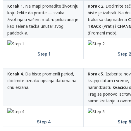
Korak 1.
Na mapi pronađite životinju
Korak 2.
Dodirnite tač
koju želite da pratite — svaka
biste je izabrali. Na dn
životinja u vašem mob-u prikazana je
traka sa dugmadima
C
kao zelena tačka unutar svog
TRACK
(Prati) i
CHANG
paddock-a.
(Promeni mob).
Korak 4.
Da biste promenili period,
Korak 5.
Izaberite novi
dodirnite oznaku opsega datuma na
krajnji datum i vreme,
dnu ekrana.
narandžastu
kvačicu
d
Trag se ponovo iscrtav
samo kretanje u ovom