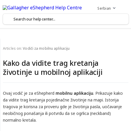
Serbian
Articles on:
Vodiči za mobilnu aplikaciju
Kako da vidite trag kretanja
životinje u mobilnoj aplikaciji
Ovaj vodič je za eShepherd
mobilnu aplikaciju
. Prikazuje kako
da vidite trag kretanja pojedinačne životinje na mapi. Istorija
tragova je korisna za proveru gde je životinja pasla, uočavanje
neobičnog ponašanja ili potvrdu da se ogrlica (neckband)
normalno kretala.