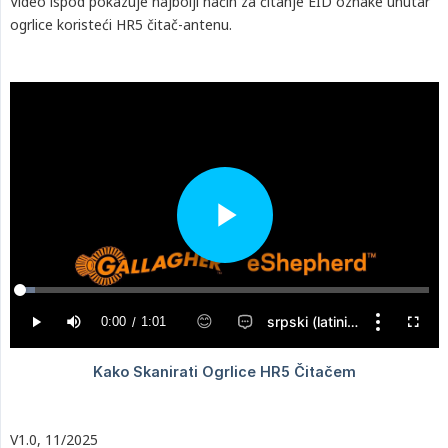
Video ispod pokazuje najbolji način za čitanje EID oznake unutar
ogrlice koristeći HR5 čitač-antenu.
V1.0, 11/2025