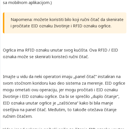
sa mobilnom aplikacijom.)
Napomena: možete koristiti bilo koji ručni čitač da skenirate
i pročitate EID oznaku životinje i RFID oznaku ogrlice.
Ogrlica ima RFID oznaku unutar svog kućišta. Ova RFID / EID
oznaka može se skenirati koristeći ručni čitač.
Imajte u vidu da neki operatori imaju „panel čitač“ instaliran na
svom stočnom koridoru kao deo sistema za merenje. EID ogrlice
mogu ometati ovu operaciju, jer mogu pročitati i EID oznaku
životinje i EID oznaku ogrlice. Da bi se sprečilo „duplo čitanje“,
EID oznaka unutar ogrlice je „zaštićena“ kako bi bila manje
osetljiva na panel čitač. Međutim, to takođe otežava čitanje
ručnim čitačem.