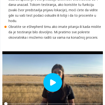
dana unazad. Tokom testiranja, ako koristite tu funkciju
(svaki čvor predstavlja prijavu lokacije), moći ćete da vidite
gde su vaši test podaci oskudni ili lošiji i da to procenite u
hodu.
Obratite se eShepherd timu ako imate pitanja ili kada mislite
da je testiranje bilo dovoljno. Mi pratimo sve pokrete
okovratnika i možemo raditi sa vama na konačnoj proceni.