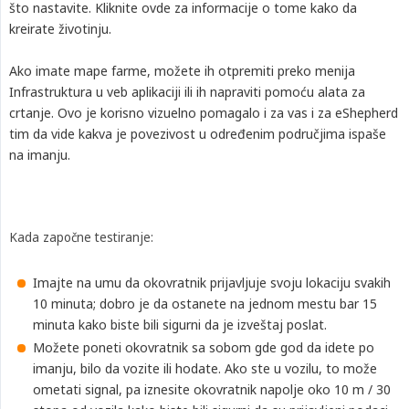
što nastavite. Kliknite ovde za informacije o tome kako da
kreirate životinju.
Ako imate mape farme, možete ih otpremiti preko menija
Infrastruktura u veb aplikaciji ili ih napraviti pomoću alata za
crtanje. Ovo je korisno vizuelno pomagalo i za vas i za eShepherd
tim da vide kakva je povezivost u određenim područjima ispaše
na imanju.
Kada započne testiranje:
Imajte na umu da okovratnik prijavljuje svoju lokaciju svakih
10 minuta; dobro je da ostanete na jednom mestu bar 15
minuta kako biste bili sigurni da je izveštaj poslat.
Možete poneti okovratnik sa sobom gde god da idete po
imanju, bilo da vozite ili hodate. Ako ste u vozilu, to može
ometati signal, pa iznesite okovratnik napolje oko 10 m / 30