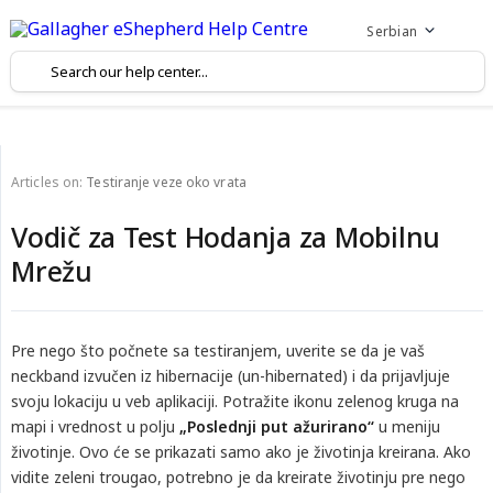
Serbian
Articles on:
Testiranje veze oko vrata
Vodič za Test Hodanja za Mobilnu
Mrežu
Pre nego što počnete sa testiranjem, uverite se da je vaš
neckband izvučen iz hibernacije (un-hibernated) i da prijavljuje
svoju lokaciju u veb aplikaciji. Potražite ikonu zelenog kruga na
mapi i vrednost u polju
„Poslednji put ažurirano“
u meniju
životinje. Ovo će se prikazati samo ako je životinja kreirana. Ako
vidite zeleni trougao, potrebno je da kreirate životinju pre nego