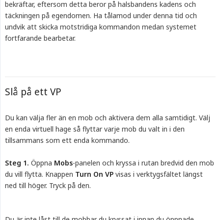
bekräftar, eftersom detta beror på halsbandens kadens och
täckningen på egendomen. Ha tålamod under denna tid och
undvik att skicka motstridiga kommandon medan systemet
fortfarande bearbetar.
Slå på ett VP
Du kan välja fler än en mob och aktivera dem alla samtidigt. Välj
en enda virtuell hage så flyttar varje mob du valt in i den
tillsammans som ett enda kommando.
Steg 1.
Öppna
Mobs
-panelen och kryssa i rutan bredvid den mob
du vill flytta. Knappen
Turn On VP
visas i verktygsfältet längst
ned till höger. Tryck på den.
Du är inte låst till de mobbar du kryssat i innan du öppnade