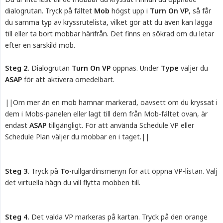
dialogrutan. Tryck på fältet
Mob
högst upp i
Turn On VP
, så får
du samma typ av kryssrutelista, vilket gör att du även kan lägga
till eller ta bort mobbar härifrån. Det finns en sökrad om du letar
efter en särskild mob.
Steg 2.
Dialogrutan
Turn On VP
öppnas. Under
Type
väljer du
ASAP
för att aktivera omedelbart.
||Om mer än en mob hamnar markerad, oavsett om du kryssat i
dem i Mobs-panelen eller lagt till dem från Mob-fältet ovan, är
endast
ASAP
tillgängligt. För att använda Schedule VP eller
Schedule Plan väljer du mobbar en i taget.||
Steg 3.
Tryck på
To
-rullgardinsmenyn för att öppna VP-listan. Välj
det virtuella hägn du vill flytta mobben till.
Steg 4.
Det valda VP markeras på kartan. Tryck på den orange