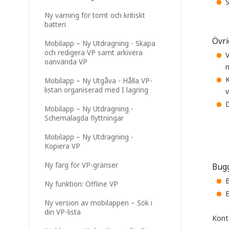
S
Ny varning för tomt och kritiskt
batteri
Övri
Mobilapp – Ny Utdragning - Skapa
och redigera VP samt arkivera
V
oanvända VP
n
K
Mobilapp – Ny Utgåva - Hålla VP-
listan organiserad med I lagring
v
D
Mobilapp – Ny Utdragning -
Schemalagda flyttningar
Mobilapp – Ny Utdragning -
Kopiera VP
Ny färg för VP-gränser
Bugg
E
Ny funktion: Offline VP
E
Ny version av mobilappen – Sök i
din VP-lista
Kont