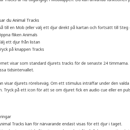
isar du Animal Tracks
å till en Mob (eller välj ett djur direkt på kartan och fortsätt till Steg 
ppna fliken Animals
älj ett djur från listan
ryck på knappen Tracks
met visar som standard djurets tracks för de senaste 24 timmarna. Du
sa tidsintervallet.
n visar djurets rörelseväg. Om ett stimulus inträffar under den vald
. Tryck på ett icon för att se om djuret fick en audio cue eller en pul
ringar
nimal Tracks kan för närvarande endast visas för ett djur i taget.