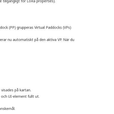
 tillgängligt för LoRa properties).
Paddock (PP) grupperas Virtual Paddocks (VPs)
serar nu automatiskt på den aktiva VP. När du
 visades på kartan.
 och UI-element fullt ut.
önskemål.