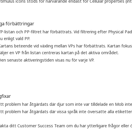
timulus icons stöds för närvarande endast för Cellular properties (inte
ga förbättringar
P-listan och PP-filtret har förbättrats. Vid filtrering efter Physical 
u enligt vald PP.
artans beteende vid växling mellan VPs har förbättrats. Kartan foku
äljer en VP från listan centreras kartan på det aktiva området.
en senaste aktiveringstiden visas nu för varje VP.
fixar
tt problem har åtgärdats där djur som inte var tilldelade en Mob inte
tt problem har åtgärdats där vissa språk inte översatte alla etiketter
akta ditt Customer Success Team om du har ytterligare frågor eller 