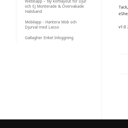
Webbapp – Ny kortlayout för Djur
och Ej Monterade & Övervakade
Tack
Halsband
eShe
Mobilapp - Hantera Mob och
v1.0
Djurval med Lasso
Gallagher Enkel Inloggning