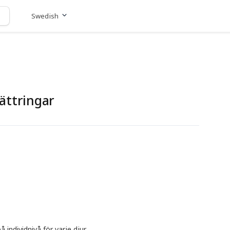
Swedish
Gå till hemsida
ättringar
individnivå för varje djur.