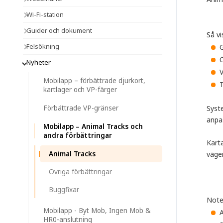
Wi-Fi-station
Guider och dokument
Så v
Felsökning
G
Ö
Nyheter
V
Mobilapp – förbättrade djurkort,
T
kartlager och VP-färger
Förbättrade VP-gränser
Syste
anpas
Mobilapp – Animal Tracks och
andra förbättringar
Karta
Animal Tracks
vägen
Övriga förbättringar
Buggfixar
Note
Mobilapp - Byt Mob, Ingen Mob &
A
HR0-anslutning