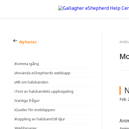
Nyheter
Artik
Mo
Komma igång
Använda eShepherds webbapp
Allt om halsbanden
N
Test av halsbandets uppkoppling
Feb 
Vanliga frågor
Guider för mobilappen
Koppling av halsband till djur
Anim
Webbinarier
Anima