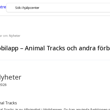
lar om:
Nyheter
bilapp – Animal Tracks och andra förb
yheter
2026
al Tracks
l Tracks är nu tillgängligt i Mobilappen. Du kan använda funktionen på 