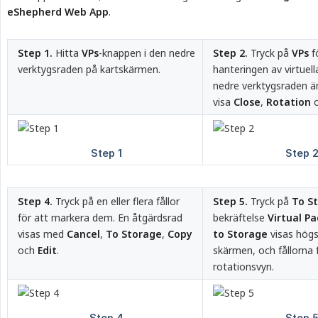
eShepherd Web App
.
Step 1.
Hitta
VPs
-knappen i den nedre
Step 2.
Tryck på
VPs
f
verktygsraden på kartskärmen.
hanteringen av virtuella
nedre verktygsraden änd
visa
Close
,
Rotation
Step 4.
Tryck på en eller flera fållor
Step 5.
Tryck på
To S
för att markera dem. En åtgärdsrad
bekräftelse
Virtual P
visas med
Cancel
,
To Storage
,
Copy
to Storage
visas högs
och
Edit
.
skärmen, och fållorna 
rotationsvyn.