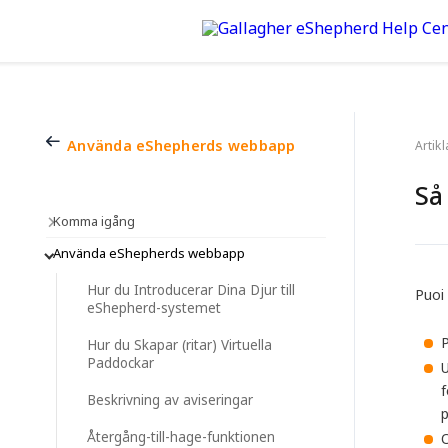
Använda eShepherds webbapp
Artik
Så
Komma igång
Använda eShepherds webbapp
Hur du Introducerar Dina Djur till
Puoi 
eShepherd-systemet
P
Hur du Skapar (ritar) Virtuella
Paddockar
U
f
Beskrivning av aviseringar
p
Återgång-till-hage-funktionen
O