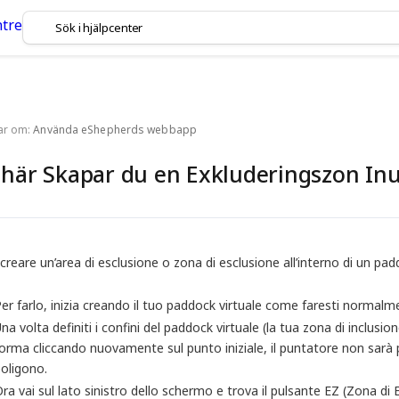
lar om:
Använda eShepherds webbapp
 här Skapar du en Exkluderingszon Inu
creare un’area di esclusione o zona di esclusione all’interno di un padd
er farlo, inizia creando il tuo paddock virtuale come faresti normalm
na volta definiti i confini del paddock virtuale (la tua zona di inclusio
orma cliccando nuovamente sul punto iniziale, il puntatore non sarà 
oligono.
ra vai sul lato sinistro dello schermo e trova il pulsante EZ (Zona di E