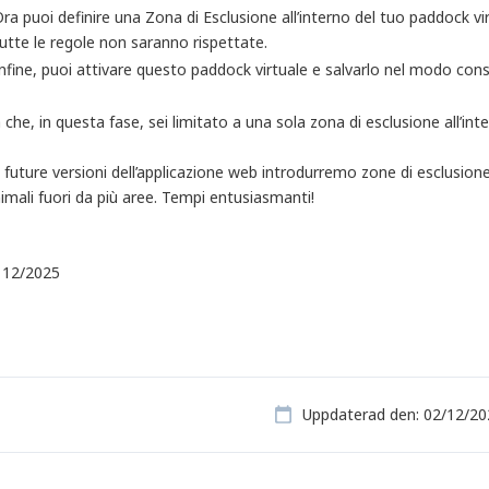
ra puoi definire una Zona di Esclusione all’interno del tuo paddock v
utte le regole non saranno rispettate.
nfine, puoi attivare questo paddock virtuale e salvarlo nel modo con
che, in questa fase, sei limitato a una sola zona di esclusione all’inte
 future versioni dell’applicazione web introdurremo zone di esclusio
nimali fuori da più aree. Tempi entusiasmanti!
, 12/2025
Uppdaterad den: 02/12/20