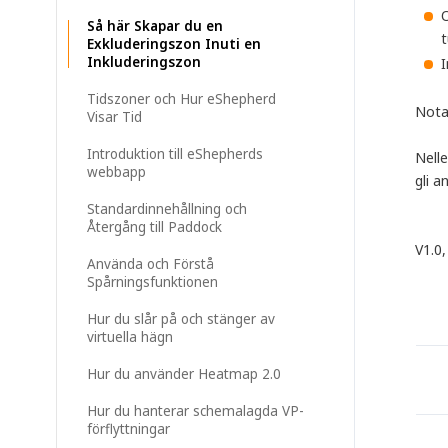
O
Så här Skapar du en
t
Exkluderingszon Inuti en
Inkluderingszon
I
Tidszoner och Hur eShepherd
Nota 
Visar Tid
Introduktion till eShepherds
Nelle
webbapp
gli a
Standardinnehållning och
Återgång till Paddock
V1.0
Använda och Förstå
Spårningsfunktionen
Hur du slår på och stänger av
virtuella hägn
Hur du använder Heatmap 2.0
Hur du hanterar schemalagda VP-
förflyttningar