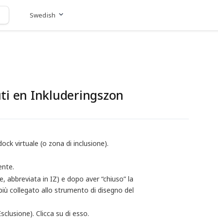
Swedish
Gå till hemsida
ti en Inkluderingszon
ock virtuale (o zona di inclusione).
ente.
ne, abbreviata in IZ) e dopo aver “chiuso” la
più collegato allo strumento di disegno del
sclusione). Clicca su di esso.