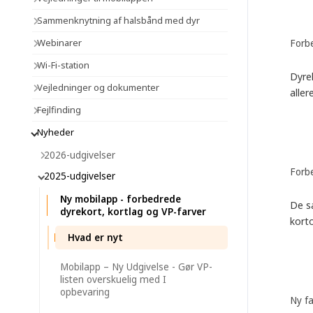
Sammenknytning af halsbånd med dyr
Webinarer
Forbe
Wi-Fi-station
Dyrel
Vejledninger og dokumenter
aller
Fejlfinding
Nyheder
2026-udgivelser
Forb
2025-udgivelser
Ny mobilapp - forbedrede
De s
dyrekort, kortlag og VP-farver
kort
Hvad er nyt
Mobilapp – Ny Udgivelse - Gør VP-
listen overskuelig med I
opbevaring
Ny fa