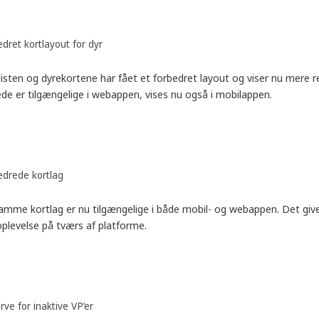
dret kortlayout for dyr
isten og dyrekortene har fået et forbedret layout og viser nu mere re
ede er tilgængelige i webappen, vises nu også i mobilappen.
edrede kortlag
amme kortlag er nu tilgængelige i både mobil- og webappen. Det giv
oplevelse på tværs af platforme.
rve for inaktive VP’er