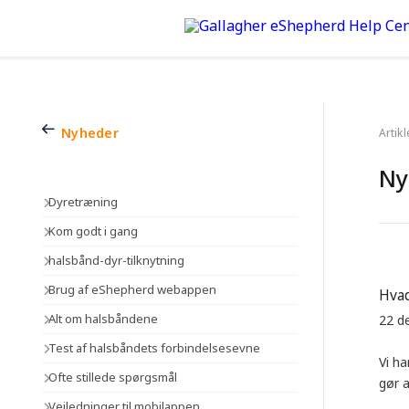
Nyheder
Artik
Ny
Dyretræning
Kom godt i gang
halsbånd-dyr-tilknytning
Brug af eShepherd webappen
Hvad
Alt om halsbåndene
22 d
Test af halsbåndets forbindelsesevne
Vi h
Ofte stillede spørgsmål
gør a
Vejledninger til mobilappen