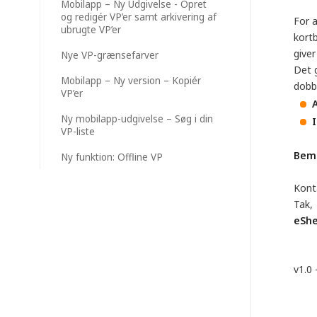
Mobilapp – Ny Udgivelse - Opret
og redigér VP’er samt arkivering af
For 
ubrugte VP’er
kort
giver
Nye VP-grænsefarver
Det 
Mobilapp – Ny version – Kopiér
dobb
VP’er
A
Ny mobilapp-udgivelse – Søg i din
I
VP-liste
Bem
Ny funktion: Offline VP
Kont
Tak,
eSh
v1.0