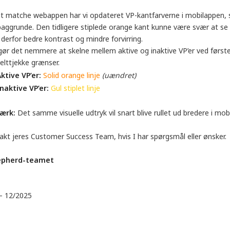
at matche webappen har vi opdateret VP-kantfarverne i mobilappen, 
baggrunde. Den tidligere stiplede orange kant kunne være svær at 
 derfor bedre kontrast og mindre forvirring.
gør det nemmere at skelne mellem aktive og inaktive VP’er ved første
elttjekke grænser.
ktive VP’er:
Solid orange linje
(uændret)
naktive VP’er:
Gul stiplet linje
ærk:
Det samme visuelle udtryk vil snart blive rullet ud bredere i mob
akt jeres Customer Success Team, hvis I har spørgsmål eller ønsker.
epherd-teamet
 – 12/2025