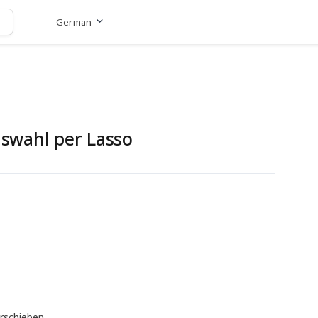
German
Zur Website
swahl per Lasso
rschieben.