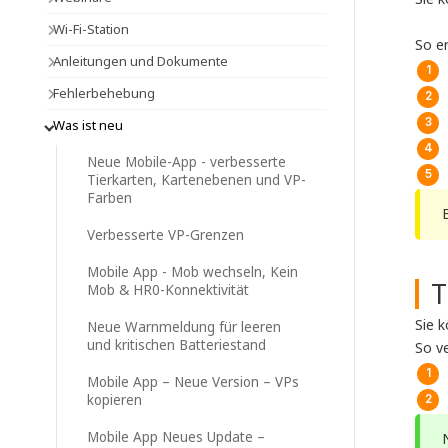
Wi-Fi-Station
So e
Anleitungen und Dokumente
Fehlerbehebung
Was ist neu
Neue Mobile-App - verbesserte
Tierkarten, Kartenebenen und VP-
Farben
Verbesserte VP-Grenzen
Mobile App - Mob wechseln, Kein
T
Mob & HR0-Konnektivität
Sie 
Neue Warnmeldung für leeren
und kritischen Batteriestand
So v
Mobile App – Neue Version – VPs
kopieren
Mobile App Neues Update –