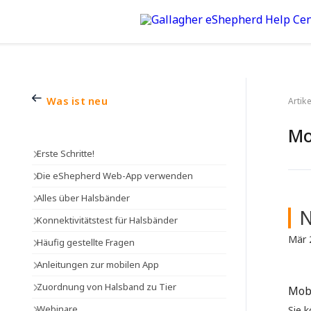
Was ist neu
Artike
Mo
Erste Schritte!
Die eShepherd Web-App verwenden
Alles über Halsbänder
N
Konnektivitätstest für Halsbänder
Mär 
Häufig gestellte Fragen
Anleitungen zur mobilen App
Zuordnung von Halsband zu Tier
Mob 
Webinare
Sie k