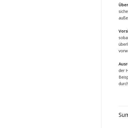
Über
siche
auße
Vors
sobal
überl
vorw
Ausr
der 
Beisp
durch
Su