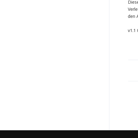
Diese
Verl
den 
v1.1