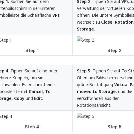
ep 1.
Suchen Sie auf dem
Step 2.
Tippen Sie auf
VPs
, 
rtenbildschirm in der unteren
Verwaltung der virtuellen Kop
mbolleiste die Schaltfläche
VPs
.
öffnen. Die untere Symbollei
wechselt zu
Close
,
Rotation
Storage
.
ep 4.
Tippen Sie auf eine oder
Step 5.
Tippen Sie auf
To St
hrere Koppeln, um sie
Oben am Bildschirm erscheint
szuwählen. Es erscheint eine
grüne Bestätigung
Virtual P
tionsleiste mit
Cancel
,
To 
moved to Storage
, und die
orage
,
Copy
und
Edit
.
verschwinden aus der
Rotationsansicht.