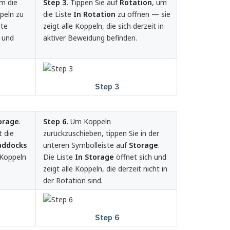
um die
Step 3.
Tippen Sie auf
Rotation
, um
peln zu
die Liste
In Rotation
zu öffnen — sie
ste
zeigt alle Koppeln, die sich derzeit in
und
aktiver Beweidung befinden.
orage
.
Step 6.
Um Koppeln
 die
zurückzuschieben, tippen Sie in der
addocks 
unteren Symbolleiste auf
Storage
.
 Koppeln
Die Liste
In Storage
öffnet sich und
zeigt alle Koppeln, die derzeit nicht in
der Rotation sind.