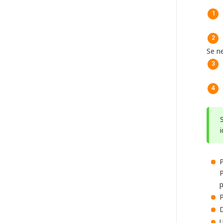
Se ne
P
P
p
P
D
U