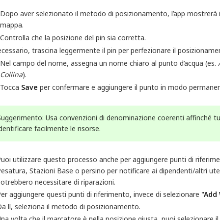
Dopo aver selezionato il metodo di posizionamento, l’app mostrerà i
mappa.
Controlla che la posizione del pin sia corretta.
cessario, trascina leggermente il pin per perfezionare il posizioname
Nel campo del nome, assegna un nome chiaro al punto d’acqua (es.
Collina
).
Tocca
Save
per confermare e aggiungere il punto in modo permanen
Suggerimento: Usa convenzioni di denominazione coerenti affinché tutt
identificare facilmente le risorse.
uoi utilizzare questo processo anche per aggiungere punti di riferimen
esatura, Stazioni Base o persino per notificare ai dipendenti/altri uten
otrebbero necessitare di riparazioni.
er aggiungere questi punti di riferimento, invece di selezionare
"Add
a lì, seleziona il metodo di posizionamento.
na volta che il marcatore è nella posizione giusta, puoi selezionare