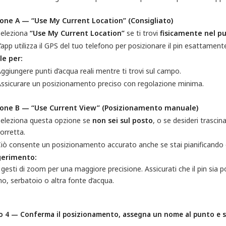
one A — “Use My Current Location” (Consigliato)
Seleziona
“Use My Current Location”
se ti trovi
fisicamente nel p
’app utilizza il GPS del tuo telefono per posizionare il pin esattamente
le per:
ggiungere punti d’acqua reali mentre ti trovi sul campo.
ssicurare un posizionamento preciso con regolazione minima.
one B — “Use Current View” (Posizionamento manuale)
Seleziona questa opzione se
non sei sul posto
, o se desideri trasci
orretta.
iò consente un posizionamento accurato anche se stai pianificando da
erimento:
 gesti di zoom per una maggiore precisione. Assicurati che il pin sia
o, serbatoio o altra fonte d’acqua.
o 4 — Conferma il posizionamento, assegna un nome al punto e s