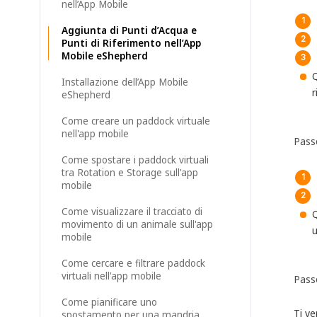
nell’App Mobile
Aggiunta di Punti d’Acqua e
Punti di Riferimento nell’App
Mobile eShepherd
Q
Installazione dell’App Mobile
r
eShepherd
Come creare un paddock virtuale
nell'app mobile
Pass
Come spostare i paddock virtuali
tra Rotation e Storage sull'app
mobile
Come visualizzare il tracciato di
Q
movimento di un animale sull'app
u
mobile
Come cercare e filtrare paddock
virtuali nell'app mobile
Pass
Come pianificare uno
Ti ve
spostamento per una mandria