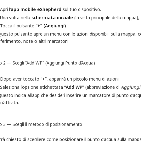
Apri l’
app mobile eShepherd
sul tuo dispositivo.
Una volta nella
schermata iniziale
(la vista principale della mappa),
Tocca il pulsante
“+” (Aggiungi)
.
uesto pulsante apre un menu con le azioni disponibili sulla mappa, c
iferimento, note o altri marcatori.
o 2 — Scegli “Add WP” (Aggiungi Punto d’Acqua)
Dopo aver toccato “+”, apparirà un piccolo menu di azioni.
Seleziona l’opzione etichettata
“Add WP”
(abbreviazione di
Aggiungi
uesto indica all’app che desideri inserire un marcatore di punto d’acq
n’attività.
o 3 — Scegli il metodo di posizionamento
rrà chiesto di scegliere come posizionare il punto d’acqua sulla mappa