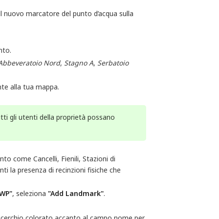
l nuovo marcatore del punto d’acqua sulla
nto.
Abbeveratoio Nord
,
Stagno A
,
Serbatoio 
te alla tua mappa.
i gli utenti della proprietà possano
to come Cancelli, Fienili, Stazioni di
ti la presenza di recinzioni fisiche che
 WP"
, seleziona
"Add Landmark"
.
 il cerchio colorato accanto al campo nome per