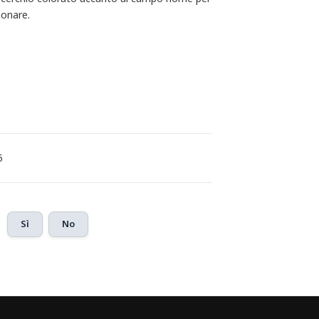
ionare.
5
Sì
No