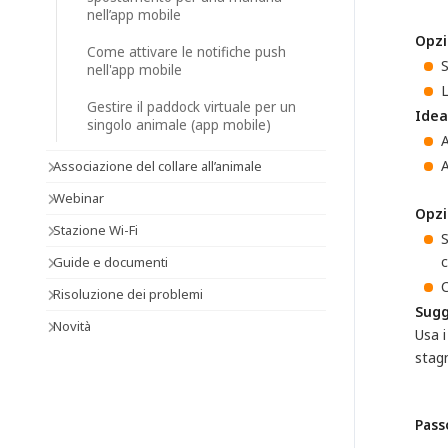
nell’app mobile
Opzi
Come attivare le notifiche push
nell'app mobile
L
Gestire il paddock virtuale per un
Idea
singolo animale (app mobile)
A
A
Associazione del collare all’animale
Webinar
Opzi
Stazione Wi-Fi
c
Guide e documenti
C
Risoluzione dei problemi
Sugg
Novità
Usa i
stagn
Pass