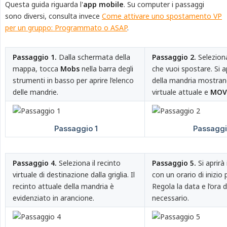
Questa guida riguarda l'
app mobile
. Su computer i passaggi
sono diversi, consulta invece
Come attivare uno spostamento VP
per un gruppo: Programmato o ASAP
.
Passaggio 1.
Dalla schermata della
Passaggio 2.
Selezion
mappa, tocca
Mobs
nella barra degli
che vuoi spostare. Si ap
strumenti in basso per aprire l’elenco
della mandria mostrand
delle mandrie.
virtuale attuale e
MOVE
Passaggio 4.
Seleziona il recinto
Passaggio 5.
Si aprirà 
virtuale di destinazione dalla griglia. Il
con un orario di inizio 
recinto attuale della mandria è
Regola la data e l’ora 
evidenziato in arancione.
necessario.