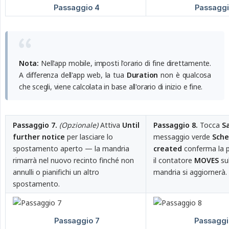
Nota:
Nell'app mobile, imposti l'orario di fine direttamente.
A differenza dell'app web, la tua
Duration
non è qualcosa
che scegli, viene calcolata in base all'orario di inizio e fine.
Passaggio 7.
(Opzionale)
Attiva
Until 
Passaggio 8.
Tocca
S
further notice
per lasciare lo
messaggio verde
Sche
spostamento aperto — la mandria
created
conferma la p
rimarrà nel nuovo recinto finché non
il contatore
MOVES
sul
annulli o pianifichi un altro
mandria si aggiornerà.
spostamento.