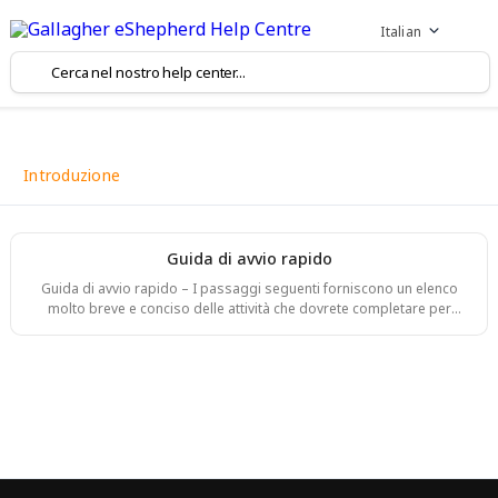
Italian
Introduzione
Guida di avvio rapido
Guida di avvio rapido – I passaggi seguenti forniscono un elenco
molto breve e conciso delle attività che dovrete completare per
mettere in funzione eShepherd! Per maggiori informazioni, scorrete
la pagina per trovare una descrizione dettagliata di ogni passaggio.
Caricare i collari con l’energia solare (2 – 3 giorni). Installare la
stazione base (se applicabile). Imparare le operazioni di base
dell’app Web eShepherd. Disattivare l’ibernazione (o accendere) i
collari. Confermare