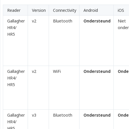
Reader
Version
Connectivity
Android
iOS
Gallagher
v2
Bluetooth
Ondersteund
Niet
HR4/
onder
HR5
Gallagher
v2
WiFi
Ondersteund
Onde
HR4/
HR5
Gallagher
v3
Bluetooth
Ondersteund
Onde
HR4/
HR5