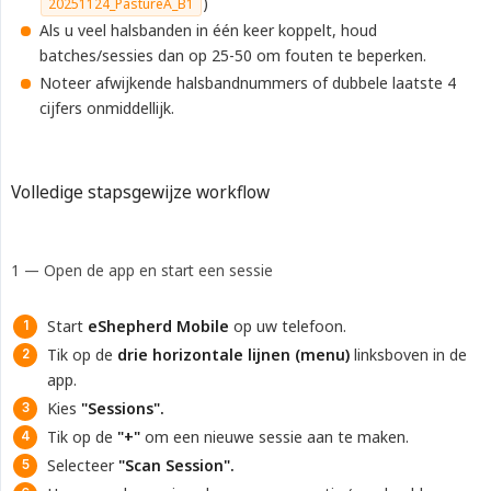
)
20251124_PastureA_B1
Als u veel halsbanden in één keer koppelt, houd
batches/sessies dan op 25-50 om fouten te beperken.
Noteer afwijkende halsbandnummers of dubbele laatste 4
cijfers onmiddellijk.
Volledige stapsgewijze workflow
1 — Open de app en start een sessie
Start
eShepherd Mobile
op uw telefoon.
Tik op de
drie horizontale lijnen (menu)
linksboven in de
app.
Kies
"Sessions".
Tik op de
"+"
om een nieuwe sessie aan te maken.
Selecteer
"Scan Session".