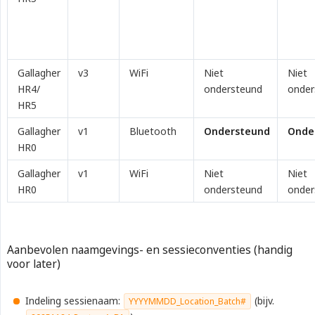
Gallagher
v3
WiFi
Niet
Niet
HR4/
ondersteund
onder
HR5
Gallagher
v1
Bluetooth
Ondersteund
Onde
HR0
Gallagher
v1
WiFi
Niet
Niet
HR0
ondersteund
onder
Aanbevolen naamgevings- en sessieconventies (handig
voor later)
Indeling sessienaam:
(bijv.
YYYYMMDD_Location_Batch#