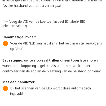
in beide gevallen dat het volledige nummer overeenkomt met de
fysieke halsband voordat u verdergaat.
4 — Voeg de VID van de koe toe (visueel ID-label)/ EID
(elektronisch ID)
Handmatige invoer:
Voer de VID/EID van het dier in het veld in en tik vervolgens
op "Add".
Bevestiging:
uw telefoon zal
trillen
of een
toon
laten horen
wanneer de koppeling is gelukt. Als u het niet voelt/hoort,
controleer dan de app en de plaatsing van de halsband opnieuw.
Met een handlezer:
Bij het scannen van de EID wordt deze automatisch
ingevuld.