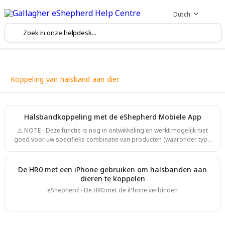
Dutch
Koppeling van halsband aan dier
Halsbandkoppeling met de eShepherd Mobiele App
⚠️ NOTE - Deze functie is nog in ontwikkeling en werkt mogelijk niet
goed voor uw specifieke combinatie van producten (waaronder type
mobiele telefoon, softwareversie en configuratie.)
Halsbandkoppeling Wat u nodig heeft (voorbereiding): Mobiele
telefoon met eShepherd Mobile geïnstalleerd en ingelogd.
De HR0 met een iPhone gebruiken om halsbanden aan
Opgeladen halsbanden en dieren die fysiek gereed zijn. Visuele
dieren te koppelen
identificatielabels (VID) van de koeien zichtbaar/leesbaar. Stabiele
eShepherd - De HR0 met de iPhone verbinden
mobiele- of wifiv