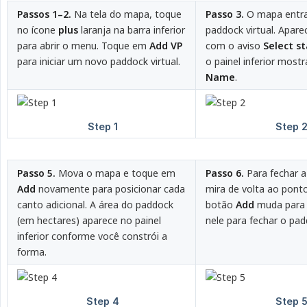
Passos 1–2.
Na tela do mapa, toque
Passo 3.
O mapa entr
no ícone
plus
laranja na barra inferior
paddock virtual. Apar
para abrir o menu. Toque em
Add VP
com o aviso
Select st
para iniciar um novo paddock virtual.
o painel inferior mos
Name
.
Passo 5.
Mova o mapa e toque em
Passo 6.
Para fechar a
Add
novamente para posicionar cada
mira de volta ao ponto 
canto adicional. A área do paddock
botão
Add
muda par
(em hectares) aparece no painel
nele para fechar o pad
inferior conforme você constrói a
forma.