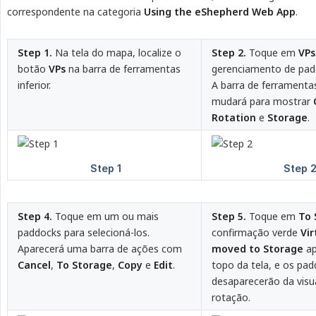
correspondente na categoria
Using the eShepherd Web App
.
Step 1.
Na tela do mapa, localize o
Step 2.
Toque em
VPs
botão
VPs
na barra de ferramentas
gerenciamento de padd
inferior.
A barra de ferramentas
mudará para mostrar
Rotation
e
Storage
.
Step 4.
Toque em um ou mais
Step 5.
Toque em
To 
paddocks para selecioná-los.
confirmação verde
Vir
Aparecerá uma barra de ações com
moved to Storage
ap
Cancel
,
To Storage
,
Copy
e
Edit
.
topo da tela, e os pa
desaparecerão da visu
rotação.