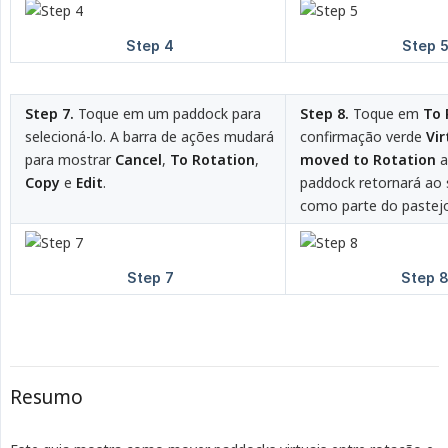
Step 7.
Toque em um paddock para
Step 8.
Toque em
To 
selecioná-lo. A barra de ações mudará
confirmação verde
Vir
para mostrar
Cancel
,
To Rotation
,
moved to Rotation
a
Copy
e
Edit
.
paddock retornará ao
como parte do pastejo
Resumo