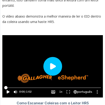
entanto, isso também torna mais difícil a leitura com um leitor
portátil.
O vídeo abaixo demonstra a melhor maneira de ler o EID dentro
da coleira usando uma haste HR5.