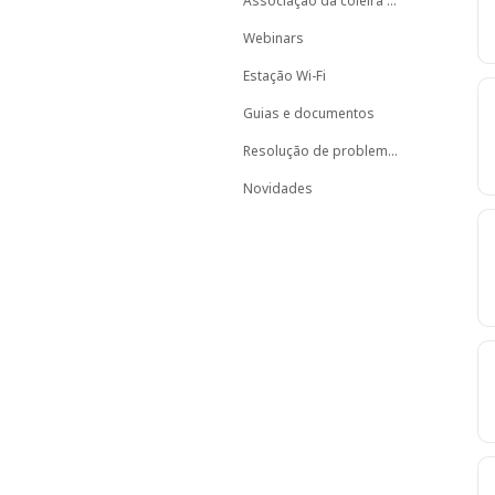
Associação da coleira ao animal
Webinars
Estação Wi-Fi
Guias e documentos
Resolução de problemas
Novidades