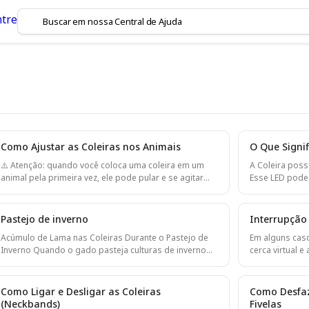
Como Ajustar as Coleiras nos Animais
O Que Signi
aber sobre suas coleiras!
⚠️ Atenção: quando você coloca uma coleira em um
A Coleira possu
animal pela primeira vez, ele pode pular e se agitar
Esse LED pode 
tentando retirar o dispositivo do pescoço! Esse
diferentes vel
comportamento excitado geralmente dura apenas 20–
funcionamento da Coleira. 
30 segundos até que o animal se acalme. Prepare-se
Isso significa 
Pastejo de inverno
Interrupção
para isso e garanta que você esteja tomando todas
à rede. Para uma Coleira celular, a conexão com a rede
Acúmulo de Lama nas Coleiras Durante o Pastejo de
Em alguns caso
as medidas de segurança necessárias para você e
pode levar de 
Inverno Quando o gado pasteja culturas de inverno
cerca virtual 
para os animais. ⚠️ Nesta série de três vídeos, você
uma Coleira L
como Kale ou beterraba forrageira (Fodder Beet), as
interrompida 
aprenderá a: Preparar as coleiras para colocá-las nos
v
coleiras de cerca virtual podem ficar muito sujas de
ocorrer devido 
animais Ajustar corretamente as
lama. Isso acontece porque o dispositivo fica
Estação Base 
Como Ligar e Desligar as Coleiras
Como Desfaz
pendurado abaixo do pescoço do animal e
conectividade na região. Qua
(Neckbands)
Fivelas