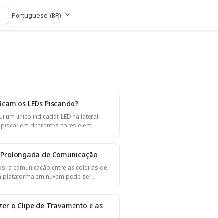
Portuguese (BR)
Ir para o site
ficam os LEDs Piscando?
i um único indicador LED na lateral.
piscar em diferentes cores e em
ocidades para indicar o estado de
LED piscando LARANJA-
que a Coleira está tentando se conectar
 Prolongada de Comunicação
s, a comunicação entre as coleiras de
10 minutos a mais de uma hora. Para
e a plataforma em nuvem pode ser
oRa, o processo de conexão pode levar
por um período prolongado. Isso pode
árias horas. Quando a conexão for estabeleci
a falhas na rede celular, falhas na
LoRa ou outros problemas de
er o Clipe de Travamento e as
ndo a comunicação é