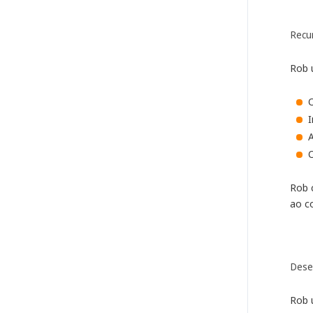
Recu
Rob 
A
Rob 
ao c
Dese
Rob 