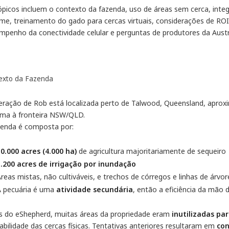
ópicos incluem o contexto da fazenda, uso de áreas sem cerca, inte
me, treinamento do gado para cercas virtuais, considerações de ROI
mpenho da conectividade celular e perguntas de produtores da Austr
exto da Fazenda
eração de Rob está localizada perto de Talwood, Queensland, apro
ima à fronteira NSW/QLD.
zenda é composta por:
0.000 acres (4.000 ha)
de agricultura majoritariamente de sequeiro
1.200 acres de irrigação por inundação
reas mistas, não cultiváveis, e trechos de córregos e linhas de árv
A pecuária é uma
atividade secundária
, então a eficiência da mão 
s do eShepherd, muitas áreas da propriedade eram
inutilizadas pa
abilidade das cercas físicas. Tentativas anteriores resultaram em
co