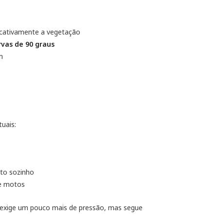
icativamente a vegetação
rvas de 90 graus
m
uais:
to sozinho
 e motos
e exige um pouco mais de pressão, mas segue