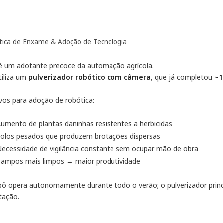
tica de Enxame & Adoção de Tecnologia
é um adotante precoce da automação agrícola.
tiliza um
pulverizador robótico com câmera
, que já completou
~1
vos para adoção de robótica:
umento de plantas daninhas resistentes a herbicidas
Solos pesados que produzem brotações dispersas
ecessidade de vigilância constante sem ocupar mão de obra
Campos mais limpos → maior produtividade
bô opera autonomamente durante todo o verão; o pulverizador princ
tação.