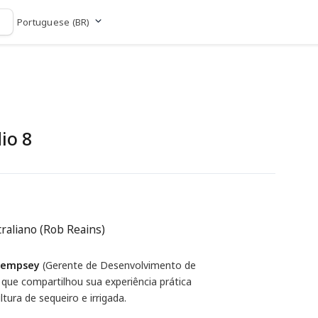
Portuguese (BR)
Ir para o site
io 8
raliano (Rob Reains)
Dempsey
(Gerente de Desenvolvimento de
, que compartilhou sua experiência prática
tura de sequeiro e irrigada.