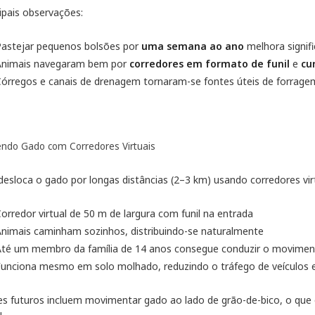
ipais observações:
Pastejar pequenos bolsões por
uma semana ao ano
melhora signif
Animais navegaram bem por
corredores em formato de funil
e
cu
órregos e canais de drenagem tornaram-se fontes úteis de forrage
ndo Gado com Corredores Virtuais
desloca o gado por longas distâncias (2–3 km) usando corredores virt
orredor virtual de 50 m de largura com funil na entrada
nimais caminham sozinhos, distribuindo-se naturalmente
Até um membro da família de 14 anos consegue conduzir o movimen
Funciona mesmo em solo molhado, reduzindo o tráfego de veículos
es futuros incluem movimentar gado ao lado de grão-de-bico, o qu