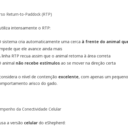
rso Return-to-Paddock (RTP)
utiliza intensamente o RTP:
O sistema cria automaticamente uma cerca
à frente do animal qu
Impede que ele avance ainda mais
 linha RTP recua assim que o animal retorna à área correta
O animal
não recebe estímulos
ao se mover na direção certa
considera o nível de contenção
excelente
, com apenas um pequeno 
omportamento arisco do gado.
mpenho da Conectividade Celular
usa a versão
celular
do eShepherd: