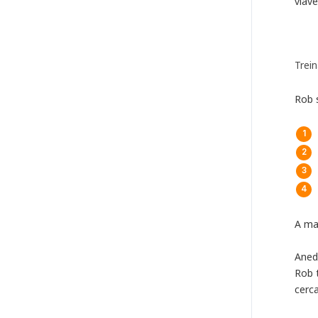
viáve
Trei
Rob 
A ma
Aned
Rob 
cerc