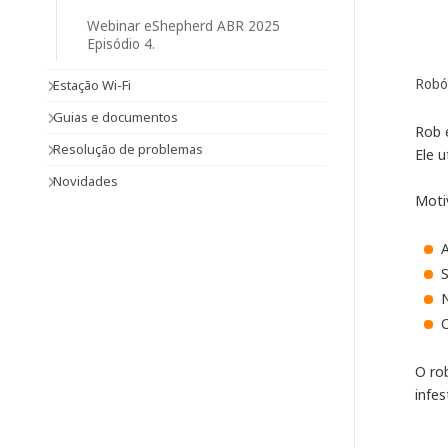
Webinar eShepherd ABR 2025
Episódio 4.
Robó
Estação Wi-Fi
Guias e documentos
Rob 
Resolução de problemas
Ele u
Novidades
Moti
A
N
O ro
infes