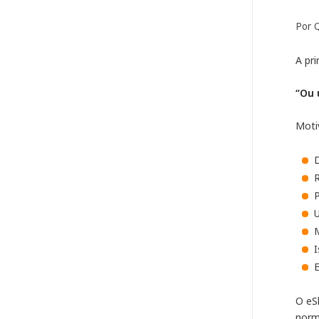
Por 
A pri
“Ou 
Moti
R
P
U
I
O eS
norm