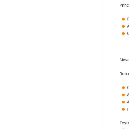
Princ
C
Move
Rob 
C
A
Test