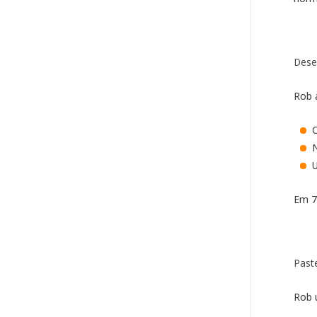
Dese
Rob a
U
Em 7
Past
Rob 