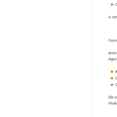
A ce
Past
Ante
Agor
O
Ele 
muda