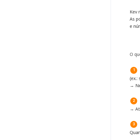
Kev 
As p
e nú
O qu
(ex.:
→ Ne
→ At
Quan