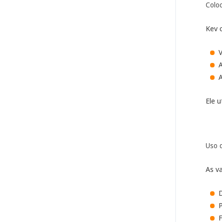
Colo
Kev 
A
Ele 
Uso d
As v
D
P
F