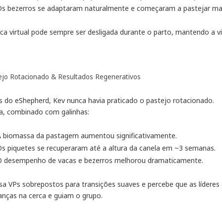
Os bezerros se adaptaram naturalmente e começaram a pastejar mai
rca virtual pode sempre ser desligada durante o parto, mantendo a vi
ejo Rotacionado & Resultados Regenerativos
s do eShepherd, Kev nunca havia praticado o pastejo rotacionado.
a, combinado com galinhas:
A biomassa da pastagem aumentou significativamente.
s piquetes se recuperaram até a altura da canela em ~3 semanas.
O desempenho de vacas e bezerros melhorou dramaticamente.
usa VPs sobrepostos para transições suaves e percebe que as líderes
nças na cerca e guiam o grupo.