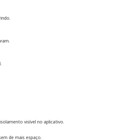
indo.
aram.
.
lamento visível no aplicativo.
assem de mais espaço.