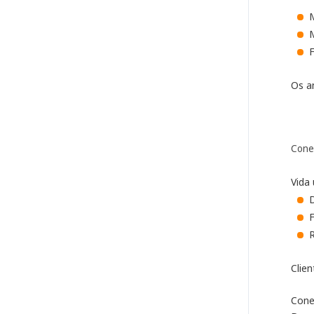
F
Os a
Cone
Vida 
D
F
R
Clie
Cone