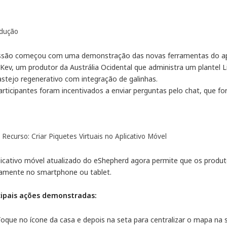
odução
ssão começou com uma demonstração das novas ferramentas do apli
Kev, um produtor da Austrália Ocidental que administra um plantel 
astejo regenerativo com integração de galinhas.
articipantes foram incentivados a enviar perguntas pelo chat, que f
Recurso: Criar Piquetes Virtuais no Aplicativo Móvel
licativo móvel atualizado do eShepherd agora permite que os produt
tamente no smartphone ou tablet.
cipais ações demonstradas:
oque no ícone da casa e depois na seta para centralizar o mapa na s