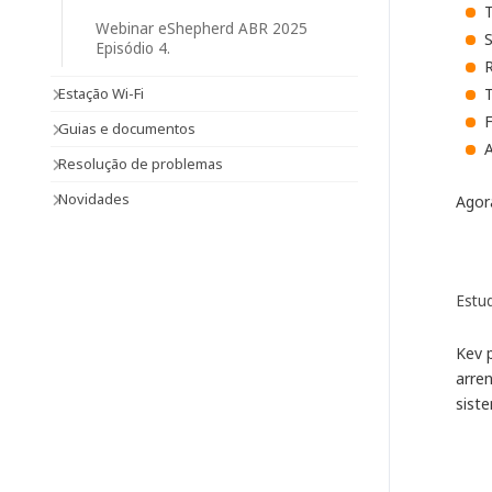
T
Webinar eShepherd ABR 2025
S
Episódio 4.
Estação Wi-Fi
T
F
Guias e documentos
A
Resolução de problemas
Novidades
Agor
Estud
Kev 
arre
sist