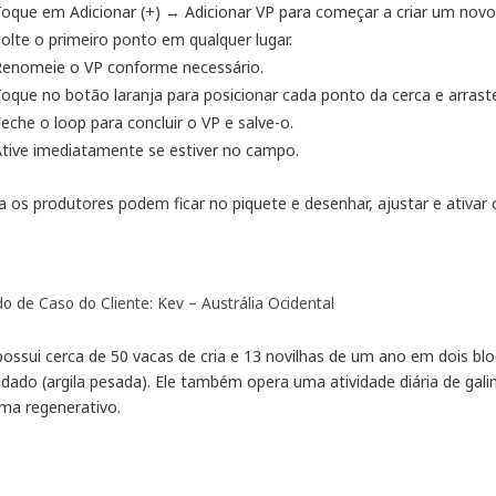
oque em Adicionar (+) → Adicionar VP para começar a criar um novo p
olte o primeiro ponto em qualquer lugar.
Renomeie o VP conforme necessário.
oque no botão laranja para posicionar cada ponto da cerca e arraste 
eche o loop para concluir o VP e salve-o.
tive imediatamente se estiver no campo.
a os produtores podem ficar no piquete e desenhar, ajustar e ativar
o de Caso do Cliente: Kev – Austrália Ocidental
possui cerca de 50 vacas de cria e 13 novilhas de um ano em dois blo
ndado (argila pesada). Ele também opera uma atividade diária de g
ema regenerativo.