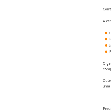
Corr
A cer
C
P
F
O ga
comp
Outr
uma 
Prec