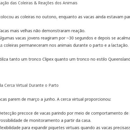
cação das Coleiras & Reações dos Animais
colocou as coleiras no outono, enquanto as vacas ainda estavam par
Vacas mais velhas não demonstraram reação.
Algumas vacas jovens reagiram por ~30 segundos e depois se acalm
s coleiras permaneceram nos animais durante o parto e a lactação.
utiliza tanto um tronco Clipex quanto um tronco no estilo Queensland
a Cerca Virtual Durante o Parto
acas parem de março a junho. A cerca virtual proporcionou:
etecção precoce de vacas parindo por meio de comportamento de iso
ossibilidade de monitoramento a partir da casa.
lexibilidade para expandir piquetes virtuais quando as vacas precis