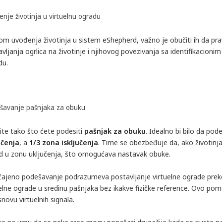
nje životinja u virtuelnu ogradu
kom uvođenja životinja u sistem eShepherd, važno je obučiti ih da pr
vljanja ogrlica na životinje i njihovog povezivanja sa identifikacion
du.
šavanje pašnjaka za obuku
ite tako što ćete podesiti
pašnjak za obuku
. Idealno bi bilo da pod
učenja
, a
1/3 zona isključenja
. Time se obezbeđuje da, ako životinja
d u zonu uključenja, što omogućava nastavak obuke.
ajeno podešavanje podrazumeva postavljanje virtuelne ograde preko f
uelne ograde u sredinu pašnjaka bez ikakve fizičke reference. Ovo p
novu virtuelnih signala.