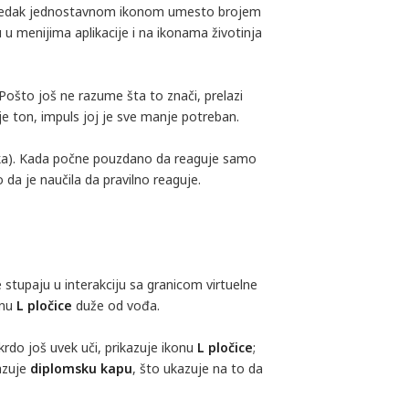
napredak jednostavnom ikonom umesto brojem
 u menijima aplikacije i na ikonama životinja
 Pošto još ne razume šta to znači, prelazi
je ton, impuls joj je sve manje potreban.
ka). Kada počne pouzdano da reaguje samo
o da je naučila da pravilno reaguje.
 stupaju u interakciju sa granicom virtuelne
onu
L pločice
duže od vođa.
rdo još uvek uči, prikazuje ikonu
L pločice
;
azuje
diplomsku kapu
, što ukazuje na to da