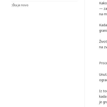
Kako
Šta je novo
— za 
na m
Kada 
grani
Život
na z
Proce
Unuta
ogra
Iz t
kada
je gr