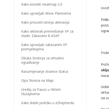
Kako koristiti Heatmap 2.0
Uvođe
Kako upravljati Move Planovima
Prili
Kako preuzeti istoriju aktivacija
posta
ogra
Kako aktivirati premeštanje VP za
stado: Zakazano ili ASAP
Kako upravljati zakazanim VP
premještajima
Pode
Obuka životinja za virtuelno
ograđivanje
Počn
uklj
Razumijevanje stranice Status
naza
Opis Ikonica na Mapi
Uobič
Uređaj za Pauzu u Hitnim
virt
Slučajevima
na os
Kako dobiti podršku u eShepherdu