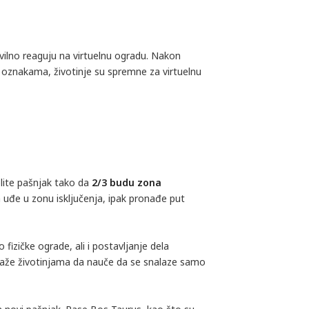
avilno reaguju na virtuelnu ogradu. Nakon
im oznakama, životinje su spremne za virtuelnu
elite pašnjak tako da
2/3 budu zona 
 uđe u zonu isključenja, ipak pronađe put
izičke ograde, ali i postavljanje dela
omaže životinjama da nauče da se snalaze samo