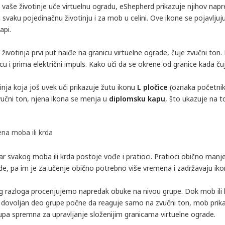
 vaše životinje uče virtuelnu ogradu, eShepherd prikazuje njihov 
svaku pojedinačnu životinju i za mob u celini. Ove ikone se pojavljuju
api.
životinja prvi put naiđe na granicu virtuelne ograde, čuje zvučni ton.
cu i prima električni impuls. Kako uči da se okrene od granice kada ču
inja koja još uvek uči prikazuje žutu ikonu
L pločice
(oznaka početni
vučni ton, njena ikona se menja u
diplomsku kapu
, što ukazuje na t
na moba ili krda
r svakog moba ili krda postoje vođe i pratioci. Pratioci obično manje
de, pa im je za učenje obično potrebno više vremena i zadržavaju ik
og razloga procenjujemo napredak obuke na nivou grupe. Dok mob ili k
 dovoljan deo grupe počne da reaguje samo na zvučni ton, mob prik
upa spremna za upravljanje složenijim granicama virtuelne ograde.