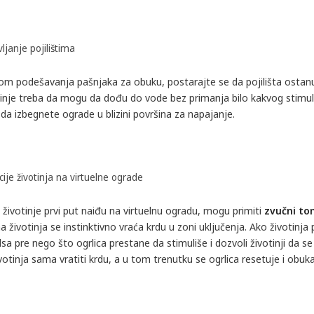
ljanje pojilištima
kom podešavanja pašnjaka za obuku, postarajte se da pojilišta ostanu 
tinje treba da mogu da dođu do vode bez primanja bilo kakvog stimul
da izbegnete ograde u blizini površina za napajanje.
ije životinja na virtuelne ograde
životinje prvi put naiđu na virtuelnu ogradu, mogu primiti
zvučni to
a životinja se instinktivno vraća krdu u zoni uključenja. Ako životinja 
sa pre nego što ogrlica prestane da stimuliše i dozvoli životinji da se
votinja sama vratiti krdu, a u tom trenutku se ogrlica resetuje i obuka