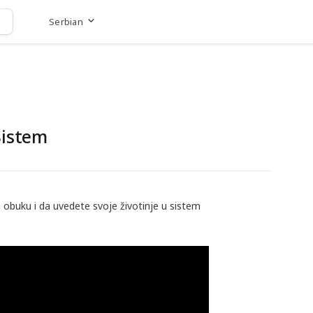
Serbian
Go to website
Sistem
 obuku i da uvedete svoje životinje u sistem