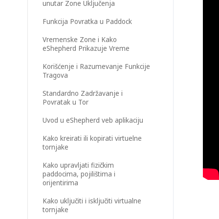
unutar Zone Uključenja
Funkcija Povratka u Paddock
Vremenske Zone i Kako
eShepherd Prikazuje Vreme
Korišćenje i Razumevanje Funkcije
Tragova
Standardno Zadržavanje i
Povratak u Tor
Uvod u eShepherd veb aplikaciju
Kako kreirati ili kopirati virtuelne
tornjake
Kako upravljati fizičkim
paddocima, pojilištima i
orijentirima
Kako uključiti i isključiti virtualne
tornjake