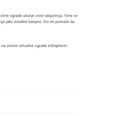
trične ograde unutar zone isključenja. Time se
nja jake vizuelne barijere, što im pomaže da
 na sistem virtuelne ograde eShepherd i