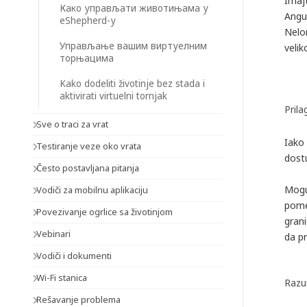
Imaj
Како управљати животињама у
Angu
eShepherd-у
Nelo
Управљање вашим виртуелним
veli
торњацима
Kako dodeliti životinje bez stada i
aktivirati virtuelni tornjak
Pril
Sve o traci za vrat
Iako 
Testiranje veze oko vrata
dostu
Često postavljana pitanja
Mogu 
Vodiči za mobilnu aplikaciju
pomer
Povezivanje ogrlice sa životinjom
gran
Vebinari
da p
Vodiči i dokumenti
Wi-Fi stanica
Razu
Rešavanje problema