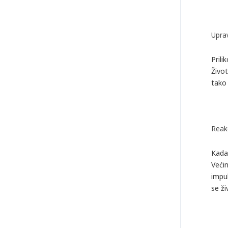
Uprav
Prili
Živo
tako 
Reakc
Kada 
Većin
impul
se ži