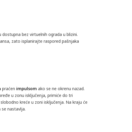
dostupna bez virtuelnih ograda u blizini.
ansa, zato isplanirajte raspored pašnjaka
n
praćen
impulsom
ako se ne okrenu nazad.
pređe u zonu isključenja, primiće do tri
 slobodno kreće u zoni isključenja. Na kraju će
 se nastavlja.