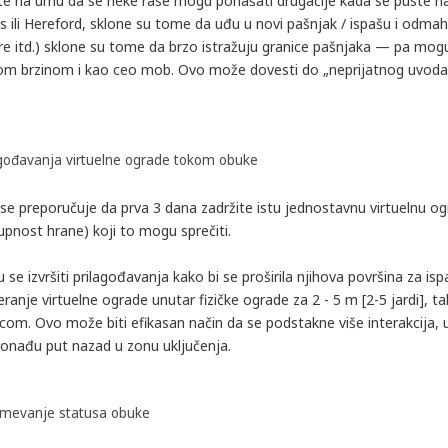
te na umu da se neke rase mogu ponašati drugačije kada se puste na
s ili Hereford, sklone su tome da uđu u novi pašnjak / ispašu i odm
re itd.) sklone su tome da brzo istražuju granice pašnjaka — pa mogu
kom brzinom i kao ceo mob. Ovo može dovesti do „neprijatnog uvoda“ t
agođavanja virtuelne ograde tokom obuke
se preporučuje da prva 3 dana zadržite istu jednostavnu virtuelnu ogr
pnost hrane) koji to mogu sprečiti.
se izvršiti prilagođavanja kako bi se proširila njihova površina za 
anje virtuelne ograde unutar fizičke ograde za 2 - 5 m [2-5 jardi], 
icom. Ovo može biti efikasan način da se podstakne više interakcija,
ronađu put nazad u zonu uključenja.
mevanje statusa obuke