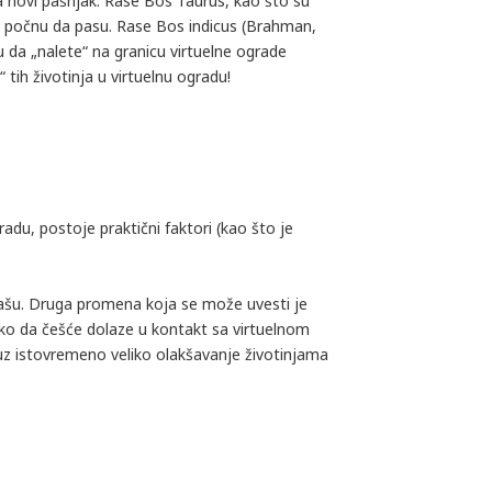
 novi pašnjak. Rase Bos Taurus, kao što su
ah počnu da pasu. Rase Bos indicus (Brahman,
 da „naletе“ na granicu virtuelne ograde
ih životinja u virtuelnu ogradu!
adu, postoje praktični faktori (kao što je
ispašu. Druga promena koja se može uvesti je
tako da češće dolaze u kontakt sa virtuelnom
 uz istovremeno veliko olakšavanje životinjama