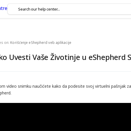
es on:
Korišćenje eShepherd veb aplikacije
ko Uvesti Vaše Životinje u eShepherd 
om video snimku naučićete kako da podesite svoj virtuelni pašnjak za
pherd.