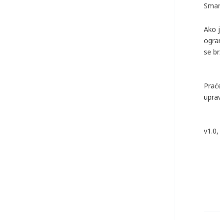
Sman
Ako j
ogra
se br
Prać
uprav
v1.0