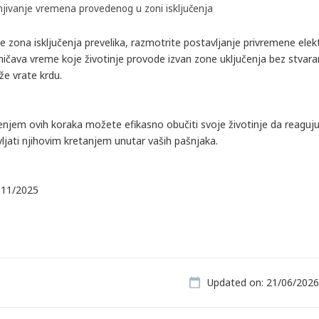
jivanje vremena provedenog u zoni isključenja
e zona isključenja prevelika, razmotrite postavljanje privremene elek
ničava vreme koje životinje provode izvan zone uključenja bez stvara
že vrate krdu.
enjem ovih koraka možete efikasno obučiti svoje životinje da reaguju
ljati njihovim kretanjem unutar vaših pašnjaka.
, 11/2025
Updated on: 21/06/2026