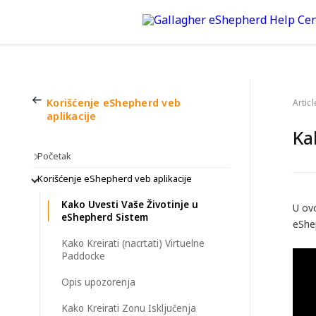
Korišćenje eShepherd veb
Articl
aplikacije
Ka
Početak
Korišćenje eShepherd veb aplikacije
Kako Uvesti Vaše Životinje u
U ov
eShepherd Sistem
eShe
Kako Kreirati (nacrtati) Virtuelne
Paddocke
Opis upozorenja
Kako Kreirati Zonu Isključenja