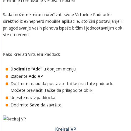
Kreiranje i Uređivanje VP-ova u Pokretu
Sada možete kreirati i uređivati svoje Virtuelne Paddocke
direktno iz eShepherd mobilne aplikacije, što čini postavljanje ili
prilagođavanje vaših planova ispaše bržim i jednostavnijim dok
ste na terenu.
Kako Kreirati Virtuelni Paddock
Dodirnite “Add”
u donjem meniju
Izaberite
Add VP
Dodirnite mapu da postavite tačke i iscrtate paddock.
Možete prevlačiti tačke da prilagodite oblik
Unesite naziv paddocka
Dodirnite
Save
da završite