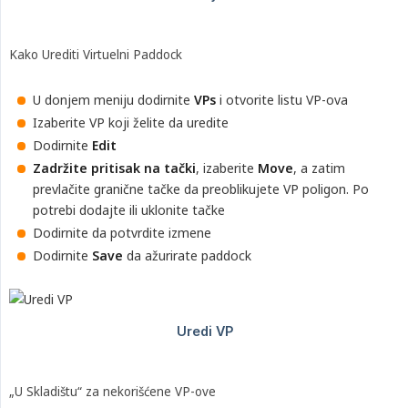
Kako Urediti Virtuelni Paddock
U donjem meniju dodirnite
VPs
i otvorite listu VP-ova
Izaberite VP koji želite da uredite
Dodirnite
Edit
Zadržite pritisak na tački
, izaberite
Move
, a zatim
prevlačite granične tačke da preoblikujete VP poligon. Po
potrebi dodajte ili uklonite tačke
Dodirnite da potvrdite izmene
Dodirnite
Save
da ažurirate paddock
„U Skladištu“ za nekorišćene VP-ove