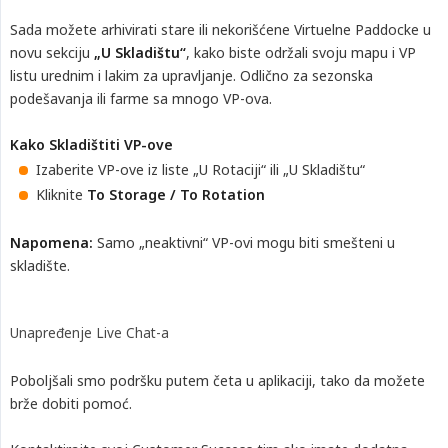
Sada možete arhivirati stare ili nekorišćene Virtuelne Paddocke u
novu sekciju
„U Skladištu“
, kako biste održali svoju mapu i VP
listu urednim i lakim za upravljanje. Odlično za sezonska
podešavanja ili farme sa mnogo VP-ova.
Kako Skladištiti VP-ove
Izaberite VP-ove iz liste „U Rotaciji“ ili „U Skladištu“
Kliknite
To Storage / To Rotation
Napomena:
Samo „neaktivni“ VP-ovi mogu biti smešteni u
skladište.
Unapređenje Live Chat-a
Poboljšali smo podršku putem četa u aplikaciji, tako da možete
brže dobiti pomoć.