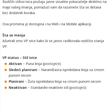
Različiti stilovi ivica pružaju jasne vizuelne pokazatelje direktno na
mapi vašeg imanja, pomažući vam da razumete šta se dešava
bez dodatnih koraka.
Ova promena je dostupna i na Web i na Mobile aplikaciji.
Šta se menja
Ažurirali smo VP ivice kako bi se jasno razlikovala različita stanja
VP:
VP status – Stil ivice
Aktivan
– Puna linija (postojeće)
Sledeći planirani
– Narandžasta isprekidana linija sa crnom
punom ivicom
Planirani
– Žuta isprekidana linija sa crnom punom ivicom
Neaktivan
– Standardni neaktivni stil (postojeći)