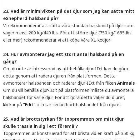
23. Vad är minimivikten på det djur som jag kan sätta mitt 
eShepherd-halsband på?
Vi rekommenderar att sätta våra standardhalsband på djur som
väger minst 200 kg/440 lbs. För ett större djur (750 kg/1655 lbs
eller mer) rekommenderar vi att köpa våra XL-kedjor.
24. Hur avmonterar jag ett stort antal halsband på en 
gång?
Om du inte är intresserad av att behålla djur-ID:t kan du göra
detta genom att radera djuren från plattformen. Detta
avmonterar halsbanden och raderar djur-ID:t från fliken
Animals
.
Om du vill behålla djur-ID:t på plattformen måste du avmontera
halsbandet för varje djur. För att göra detta väljer du djuret,
klickar på
"Edit"
och tar sedan bort halsbandet från djuret.
25. Vad är brottstyrkan för topp­remmen om mitt djur 
skulle trassla in sig i ett föremål?
Toppremmen är konstruerad för att brista vid en kraft på 350 kg