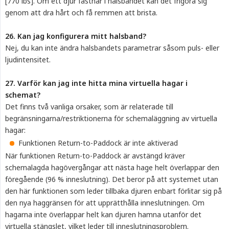
[770 lbs]. Om ett djur fastnar i halsbandet kan det frigöra sig
genom att dra hårt och få remmen att brista.
26. Kan jag konfigurera mitt halsband?
Nej, du kan inte ändra halsbandets parametrar såsom puls- eller
ljudintensitet.
27. Varför kan jag inte hitta mina virtuella hagar i 
schemat?
Det finns två vanliga orsaker, som är relaterade till
begränsningarna/restriktionerna för schemaläggning av virtuella
hagar:
Funktionen Return-to-Paddock är inte aktiverad
När funktionen Return-to-Paddock är avstängd kräver
schemalagda hagövergångar att nästa hage helt överlappar den
föregående (96 % inneslutning). Det beror på att systemet utan
den här funktionen som leder tillbaka djuren enbart förlitar sig på
den nya haggränsen för att upprätthålla inneslutningen. Om
hagarna inte överlappar helt kan djuren hamna utanför det
virtuella stängslet, vilket leder till inneslutningsproblem.