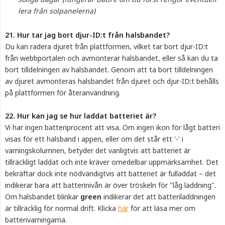
lera från solpanelerna)
21. Hur tar jag bort djur-ID:t från halsbandet?
Du kan radera djuret från plattformen, vilket tar bort djur-ID:t
från webbportalen och avmonterar halsbandet, eller så kan du ta
bort tilldelningen av halsbandet. Genom att ta bort tilldelningen
av djuret avmonteras halsbandet från djuret och djur-ID:t behålls
på plattformen för återanvändning.
22. Hur kan jag se hur laddat batteriet är?
Vi har ingen batteriprocent att visa. Om ingen ikon för lågt batteri
visas för ett halsband i appen, eller om det står ett '-' i
varningskolumnen, betyder det vanligtvis att batteriet är
tillräckligt laddat och inte kräver omedelbar uppmärksamhet. Det
bekräftar dock inte nödvändigtvis att batteriet är fulladdat – det
indikerar bara att batterinivån är över tröskeln för "låg laddning".
Om halsbandet blinkar
green
indikerar det att batteriladdningen
är tillräcklig för normal drift. Klicka
här
för att läsa mer om
batterivarningarna.