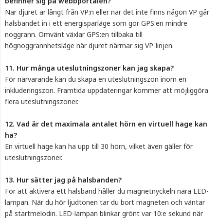
befinner sig på webbportalen?
När djuret är långt från VP:n eller när det inte finns någon VP går
halsbandet in i ett energisparläge som gör GPS:en mindre
noggrann. Omvänt växlar GPS:en tillbaka till
högnoggrannhetsläge när djuret närmar sig VP-linjen.
11. Hur många uteslutningszoner kan jag skapa?
För närvarande kan du skapa en uteslutningszon inom en
inkluderingszon. Framtida uppdateringar kommer att möjliggöra
flera uteslutningszoner.
12. Vad är det maximala antalet hörn en virtuell hage kan 
ha?
En virtuell hage kan ha upp till 30 hörn, vilket även gäller för
uteslutningszoner.
13. Hur sätter jag på halsbanden?
För att aktivera ett halsband håller du magnetnyckeln nära LED-
lampan. När du hör ljudtonen tar du bort magneten och väntar
på startmelodin. LED-lampan blinkar grönt var 10:e sekund när