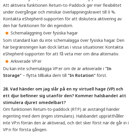
Att aktivera funktionen Return-to-Paddock ger mer flexibilitet
under övergångar och minskar överlappningskravet till 0 %.
Kontakta eShepherd-supporten för att diskutera aktivering av
den här funktionen för din egendom.
Schemaläggning över fysiska hagar
Som standard kan du inte schemalägga över fysiska hagar. Den
här begränsningen kan dock lättas i vissa situationer. Kontakta
eShepherd-supporten för att få veta mer om dina alternativ.
Arkiverade VP:er
Du kan inte schemalägga VP:er om de är arkiverade i
"In 
Storage"
– flytta tillbaka dem till
"In Rotation"
först.
28. Vad händer om jag slår på en ny virtuell hage (VP) och 
ett djur befinner sig utanför den? Kommer halsbandet att 
stimulera djuret omedelbart?
Om funktionen Return-to-paddock (RTP) är avstängd händer
ingenting med dem (ingen stimulans). Halsbandet upprätthåller
inte VP:n förrän den är aktiverad, och det sker först när de går in i
VP:n för första gången.