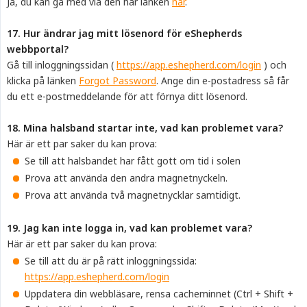
Ja, du kan gå med via den här länken
här
.
17. Hur ändrar jag mitt lösenord för eShepherds 
webbportal?
Gå till inloggningssidan (
https://app.eshepherd.com/login
) och
klicka på länken
Forgot Password
. Ange din e-postadress så får
du ett e-postmeddelande för att förnya ditt lösenord.
18. Mina halsband startar inte, vad kan problemet vara?
Här är ett par saker du kan prova:
Se till att halsbandet har fått gott om tid i solen
Prova att använda den andra magnetnyckeln.
Prova att använda två magnetnycklar samtidigt.
19. Jag kan inte logga in, vad kan problemet vara?
Här är ett par saker du kan prova:
Se till att du är på rätt inloggningssida:
https://app.eshepherd.com/login
Uppdatera din webbläsare, rensa cacheminnet (Ctrl + Shift +