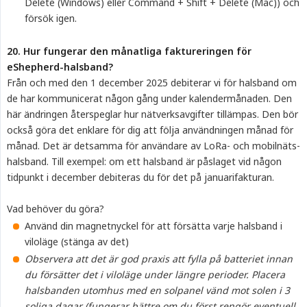
Delete (Windows) eller Command + Shift + Delete (Mac)) och
försök igen.
20. Hur fungerar den månatliga faktureringen för 
eShepherd-halsband?
Från och med den 1 december 2025 debiterar vi för halsband om
de har kommunicerat någon gång under kalendermånaden. Den
här ändringen återspeglar hur nätverksavgifter tillämpas. Den bör
också göra det enklare för dig att följa användningen månad för
månad. Det är detsamma för användare av LoRa- och mobilnäts-
halsband. Till exempel: om ett halsband är påslaget vid någon
tidpunkt i december debiteras du för det på januarifakturan.
Vad behöver du göra?
Använd din magnetnyckel för att försätta varje halsband i
viloläge (stänga av det)
Observera att det är god praxis att fylla på batteriet innan 
du försätter det i viloläge under längre perioder. Placera 
halsbanden utomhus med en solpanel vänd mot solen i 3 
soliga dagar (fungerar bättre om du först rengör eventuell 