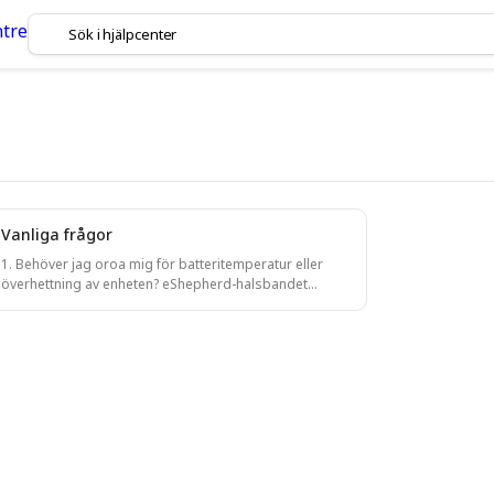
Vanliga frågor
1. Behöver jag oroa mig för batteritemperatur eller
överhettning av enheten? eShepherd-halsbandet
använder litiumjärnfosfatbatterier, kända för sin
tålighet mot höga temperaturer och stabila kemi. Detta
förhindrar överhettning eller problem med termisk
rusning. 2. Kan jag ansluta basstationen till internet
med hjälp av en Starlink-terminal? Ja. Även om vi inte
tillhandahåller en komplett lösning möjliggör vi
anslutning mellan eShepherd-basstationen och en
Starlink-terminal. Installation