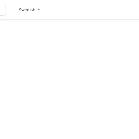
Swedish
Gå till hemsida