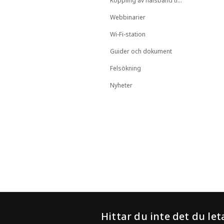
Koppling av halsband till djur
Webbinarier
Wi-Fi-station
Guider och dokument
Felsökning
Nyheter
Hittar du inte det du let