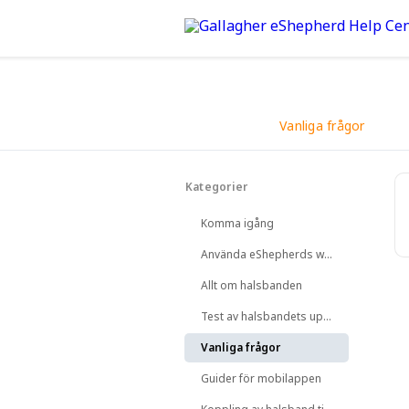
Vanliga frågor
Tillbaka
Kategorier
Hitta svar här
Komma igång
Använda eShepherds webbapp
Allt om halsbanden
Test av halsbandets uppkoppling
Vanliga frågor
Guider för mobilappen