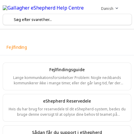
Danish
Fejlfinding
Fejlfindingsguide
Lange kommunikationsforsinkelser Problem: Nogle neckbands
kommunikerer ikke i mange timer, eller der går lang tid, før der
modtages en ny positionsopdatering. Svar: Nogle gange kan
neckbands ikke modtage eller sende beskeder til eShepherd-
systemet. Dette kan ske både med LoRa-neckbands og neckbands
eShepherd Reservedele
med mobilkommunikation. For mobilbaserede neckbands kan disse
Hvis du har brug for reservedele til dit eShepherd-system, bedes du
forsinkelser skyldes flere forskellige årsager. Nogle af de mest
bruge denne oversigt til at oplyse dine behov til teamet på
almindelige: Dyrene er bevæget ud i et område me
eshepherd.support@gallagher.com. Varenummer og navn Billede
G04088 - ESHEPHERD MAGNET KEY 2PK G04087 - ESHEPHERD TOP
STRAP KIT 3PK ( Indeholder: 3 x topremme, 6 x spænder, 6 x låseclips
Sådan får du support i eShepherd