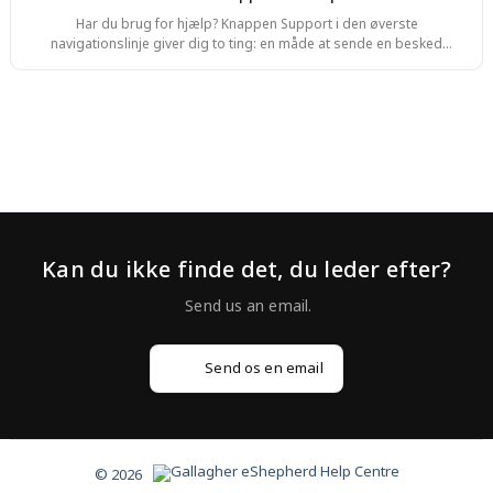
)
Har du brug for hjælp? Knappen Support i den øverste
navigationslinje giver dig to ting: en måde at sende en besked
direkte til eShepherd-teamet og en vidensbase med
vejledningsartikler, du kan søge i når som helst. Trin 1. Tryk på
Support i den øverste navigationslinje. Supportpanelet åbnes med
tre faner: Messages, Articles og Search. For at sende en besked skal
du trykke på Messages, skrive dit spørgsmål i tekstfeltet og sende
det. Chatten er AI-understøttet og vil
Kan du ikke finde det, du leder efter?
Send os en email
© 2026