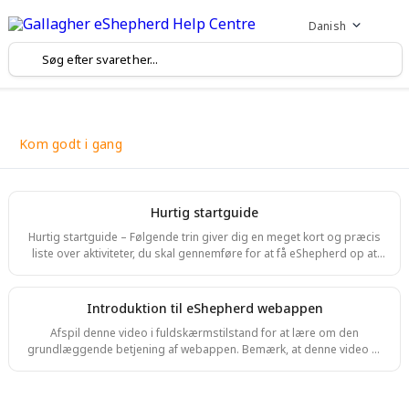
Danish
Kom godt i gang
Hurtig startguide
Hurtig startguide – Følgende trin giver dig en meget kort og præcis
liste over aktiviteter, du skal gennemføre for at få eShepherd op at
køre! For mere information kan du scrolle ned på siden for at finde
en beskrivelse af hvert trin. Oplad halsbåndene med solenergi (2–3
dage). Installer basestationen (hvis relevant). Lær de
Introduktion til eShepherd webappen
grundlæggende funktioner i eShepherd webappen. Afslut
Afspil denne video i fuldskærmstilstand for at lære om den
dvaletilstand (eller tænd) halsbåndene. Bekræft, at de alle
grundlæggende betjening af webappen. Bemærk, at denne video er
kommunikerer med platformen og blinker med
baseret på en ældre version — opdateret indhold kommer snart.
Introduktion til eShepherd webappen Kom godt i gang For at
begynde at bruge eShepherd webappen skal du åbne din browser