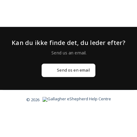
og besøge www.app.eshepherd.com. Log ind med den
adgangskode,
Kan du ikke finde det, du leder efter?
Send os en email
© 2026