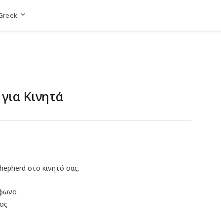
Greek
Μετάβαση στην ιστοσελίδα
για Κινητά
hepherd στο κινητό σας.
έφωνο
ος