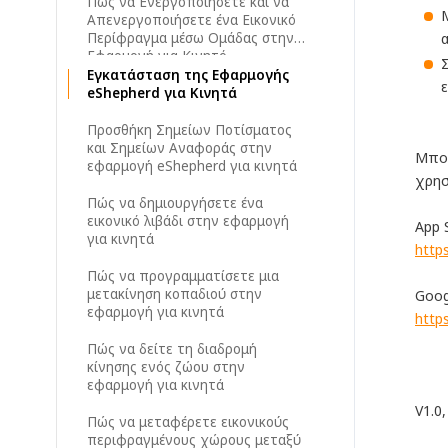
Πώς να Ενεργοποιήσετε και να
Απενεργοποιήσετε ένα Εικονικό
Περίφραγμα μέσω Ομάδας στην
Εφαρμογή για Κινητό
Εγκατάσταση της Εφαρμογής
eShepherd για Κινητά
Προσθήκη Σημείων Ποτίσματος
και Σημείων Αναφοράς στην
Μπορ
εφαρμογή eShepherd για κινητά
χρησ
Πώς να δημιουργήσετε ένα
εικονικό λιβάδι στην εφαρμογή
App 
για κινητά
http
Πώς να προγραμματίσετε μια
μετακίνηση κοπαδιού στην
Goog
εφαρμογή για κινητά
http
Πώς να δείτε τη διαδρομή
κίνησης ενός ζώου στην
εφαρμογή για κινητά
V1.0
Πώς να μεταφέρετε εικονικούς
περιφραγμένους χώρους μεταξύ