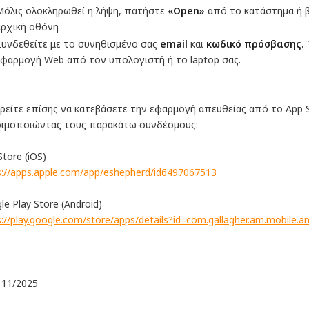
Μόλις ολοκληρωθεί η λήψη, πατήστε
«Open»
από το κατάστημα ή β
αρχική οθόνη
Συνδεθείτε με το συνηθισμένο σας
email
και
κωδικό πρόσβασης. 
εφαρμογή Web από τον υπολογιστή ή το laptop σας.
είτε επίσης να κατεβάσετε την εφαρμογή απευθείας από το App St
ιμοποιώντας τους παρακάτω συνδέσμους:
Store (iOS)
s://apps.apple.com/app/eshepherd/id6497067513
le Play Store (Android)
s://play.google.com/store/apps/details?id=com.gallagher.am.mobile.a
, 11/2025