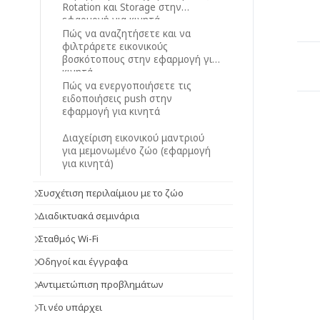
Rotation και Storage στην
εφαρμογή για κινητά
Πώς να αναζητήσετε και να
φιλτράρετε εικονικούς
βοσκότοπους στην εφαρμογή για
κινητά
Πώς να ενεργοποιήσετε τις
ειδοποιήσεις push στην
εφαρμογή για κινητά
Διαχείριση εικονικού μαντριού
για μεμονωμένο ζώο (εφαρμογή
για κινητά)
Συσχέτιση περιλαίμιου με το ζώο
Διαδικτυακά σεμινάρια
Σταθμός Wi-Fi
Οδηγοί και έγγραφα
Αντιμετώπιση προβλημάτων
Τι νέο υπάρχει