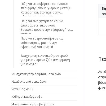
Πώς να μεταφέρετε εικονικούς
περιφραγμένους χώρους μεταξύ
Βή
Rotation και Storage στην
σα
εφαρμογή για κινητά
Πώς να αναζητήσετε και να
φιλτράρετε εικονικούς
βοσκότοπους στην εφαρμογή για
κινητά
Πώς να ενεργοποιήσετε τις
ειδοποιήσεις push στην
εφαρμογή για κινητά
Διαχείριση εικονικού μαντριού
Πε
για μεμονωμένο ζώο (εφαρμογή
για κινητά)
Αυτό
Συσχέτιση περιλαίμιου με το ζώο
στην
Διαδικτυακά σεμινάρια
βόσκ
φυσι
Σταθμός Wi-Fi
Οδηγοί και έγγραφα
Αντιμετώπιση προβλημάτων