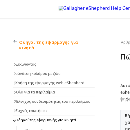
Οδηγοί της εφαρμογής για
Άρθρα
κινητά
Πώ
Ξεκινώντας
σύνδεση κολάρου με ζώο
Χρήση της εφαρμογής web eShepherd
Αυτό
Όλα για τα περιλαίμια
eShe
ψηφι
Έλεγχος συνδεσιμότητας του περιλαίμιου
Συχνές ερωτήσεις
Βή
Οδηγοί της εφαρμογής για κινητά
χά
ει