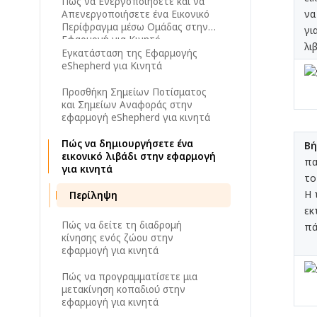
Πώς να Ενεργοποιήσετε και να
να
Απενεργοποιήσετε ένα Εικονικό
Περίφραγμα μέσω Ομάδας στην
γι
Εφαρμογή για Κινητό
λι
Εγκατάσταση της Εφαρμογής
eShepherd για Κινητά
Προσθήκη Σημείων Ποτίσματος
και Σημείων Αναφοράς στην
εφαρμογή eShepherd για κινητά
Πώς να δημιουργήσετε ένα
Βή
εικονικό λιβάδι στην εφαρμογή
πα
για κινητά
το
Η 
Περίληψη
εκ
Πώς να δείτε τη διαδρομή
πά
κίνησης ενός ζώου στην
εφαρμογή για κινητά
Πώς να προγραμματίσετε μια
μετακίνηση κοπαδιού στην
εφαρμογή για κινητά