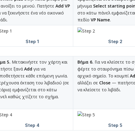
 ανοίξει το μενού. Πατήστε
Add VP
μήνυμα
Select starting poi
α να ξεκινήσετε ένα νέο εικονικό
στο κάτω πάνελ εμφανίζετα
βάδι.
πεδίο
VP Name
.
μα 5.
Μετακινήστε τον χάρτη και
Βήμα 6.
Για να κλείσετε το 
τήστε ξανά
Add
για να
φέρτε το σταυρόνημα πίσω
ποθετήσετε κάθε επόμενη γωνία.
αρχικό σημείο. Το κουμπί
A
τρέχουσα έκταση του λιβαδιού (σε
αλλάζει σε
Close
— πατήστε 
τάρια) εμφανίζεται στο κάτω
να κλείσετε το λιβάδι.
νελ καθώς χτίζετε το σχήμα.