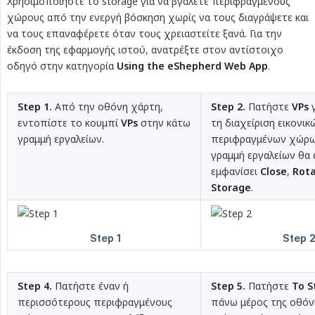
Χρησιμοποιήστε το storage για να βγάλετε περιφραγμένους
χώρους από την ενεργή βόσκηση χωρίς να τους διαγράψετε και
να τους επαναφέρετε όταν τους χρειαστείτε ξανά. Για την
έκδοση της εφαρμογής ιστού, ανατρέξτε στον αντίστοιχο
οδηγό στην κατηγορία
Using the eShepherd Web App
.
Step 1.
Από την οθόνη χάρτη,
Step 2.
Πατήστε
VPs
γ
εντοπίστε το κουμπί
VPs
στην κάτω
τη διαχείριση εικονικ
γραμμή εργαλείων.
περιφραγμένων χώρω
γραμμή εργαλείων θα α
εμφανίσει
Close
,
Rota
Storage
.
Step 4.
Πατήστε έναν ή
Step 5.
Πατήστε
To S
περισσότερους περιφραγμένους
πάνω μέρος της οθόν