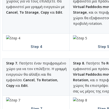
χώρους για να τους επιλέξετε. Θα
εμφανιστεί μια πράσι
εμφανιστεί μια γραμμή ενεργειών με
Virtual Paddocks mov
Cancel
,
To Storage
,
Copy
και
Edit
.
Storage
, και οι περι
χώροι θα εξαφανιστο
προβολή rotation.
Step 7.
Πατήστε έναν περιφραγμένο
Step 8.
Πατήστε
To R
χώρο για να τον επιλέξετε. Η γραμμή
εμφανιστεί μια πράσι
ενεργειών θα αλλάξει και θα
Virtual Paddocks mov
εμφανίσει
Cancel
,
To Rotation
,
Rotation
, και ο περι
Copy
και
Edit
.
χώρος θα επιστρέψει
σας ως μέρος της ενε