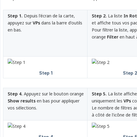
Step 1.
Depuis l'écran de la carte,
Step 2.
La liste
In Ro
appuyez sur
VPs
dans la barre d'outils
et affiche tous vos pad
en bas.
Pour filtrer la liste, ap
orange
Filter
en haut à
Step 4.
Appuyez sur le bouton orange
Step 5.
La liste affic
Show results
en bas pour appliquer
uniquement les
VPs
co
vos sélections.
Le nombre de filtres ac
à côté de l'icône de filt