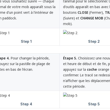
e vous souhaitez suivre — chaque
l'animal pour le sélectionner.
imal de votre mob apparaît sous la
d'outils apparaît en bas avec 
rme d'un point vert à l'intérieur de
boutons
CLOSE
(Fermer),
TR
n paddock.
(Suivre) et
CHANGE MOB
(Ch
mob).
ape 4.
Pour changer la période,
Étape 5.
Choisissez une nouv
puyez sur la pastille de plage de
et heure de début et de fin, p
tes en bas de l'écran.
appuyez sur la
coche
orange
confirmer. Le tracé se redess
n'afficher que les déplacemen
cette période.