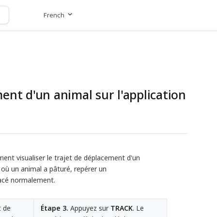
French
Aller au site
ent d'un animal sur l'application
ent visualiser le trajet de déplacement d'un
er où un animal a pâturé, repérer un
lacé normalement.
t de
Étape 3.
Appuyez sur
TRACK
. Le