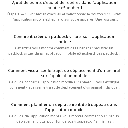
l’application téléchargée, appuyez sur "Open" depuis la boutique ou
Ajout de points d’eau et de repères dans l’application
trouvez l’icône de l’application sur votre écran d’accueil Connectez-
mobile eShepherd
vous avec votre adresse e-mail et votre mot de passe
Étape 1 — Ouvrir l’écran d’accueil et sélectionner le bouton “+” Ouvrez
l’application mobile eShepherd sur votre appareil. Une fois sur
l’écran d’accueil (la vue principale de la carte), regardez la barre
d’outils en bas. Appuyez sur le bouton “+” (Ajouter). Ce bouton
Comment créer un paddock virtuel sur l'application
mobile
Cet article vous montre comment dessiner et enregistrer un
paddock virtuel dans l'application mobile eShepherd. Les paddocks
virtuels vous permettent de définir des zones de pâturage
personnalisées de façon numérique, pour gérer votre terrain et
votre troupeau sans déplacer de clôtures physiques. Étapes 1–2.
Comment visualiser le trajet de déplacement d'un animal
Depuis l'écran de la carte, appuyez sur l'icône plus orange dans la
sur l'application mobile
barre du bas pour ouvrir le menu. Appuyez sur Add VP pour
Ce guide concerne l'application mobile eShepherd. Il vous explique
démarrer un nouveau paddock virtuel. Étape 3.
comment visualiser le trajet de déplacement d'un animal individuel
sur la carte. L'historique des trajets est utile pour vérifier où un
animal a pâturé, repérer un comportement inhabituel ou confirmer
qu'un collier (neckband) s'est déplacé normalement. Étape 1. Sur la
Comment planifier un déplacement de troupeau dans
carte, repérez l'animal que vous souhaitez suivre — chaque animal
l’application mobile
de votre mob apparaît sous la forme d'un point vert à l'intérieur de
Ce guide de l’application mobile vous montre comment planifier un
son paddock. É
déplacement futur pour l’un de vos troupeaux. Planifier les
déplacements à l’avance vous permet d’organiser les rotations de