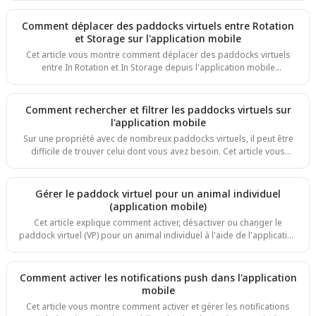
pâturage en amont — vos animaux se déplaceront automatiquement
vers le prochain parc à l’heure que vous définissez. Ce guide
Comment déplacer des paddocks virtuels entre Rotation
concerne l'application mobile. Sur ordinateur, les étapes sont
et Storage sur l'application mobile
différentes, consultez plutôt Comment activer un mouvement de VP
Cet article vous montre comment déplacer des paddocks virtuels
pour un groupe : Programmé ou ASAP
entre In Rotation et In Storage depuis l'application mobile
eShepherd. Utilisez storage pour retirer des paddocks du pâturage
actif sans les supprimer, puis remettez-les en place quand vous en
avez à nouveau besoin. Pour la version application web, consultez le
Comment rechercher et filtrer les paddocks virtuels sur
guide correspondant dans la catégorie Using the eShepherd Web
l'application mobile
App. Step 1. Depuis l'écran de la carte, repérez le bouton VPs dans la
Sur une propriété avec de nombreux paddocks virtuels, il peut être
barre d'outils infé
difficile de trouver celui dont vous avez besoin. Cet article vous
montre comment filtrer la liste VPs par paddock physique et
comment rechercher par nom, en utilisant l'application mobile
eShepherd. Vous aurez besoin d'un accès à l'application mobile.
Gérer le paddock virtuel pour un animal individuel
Step 1. Depuis l'écran de la carte, appuyez sur VPs dans la barre
(application mobile)
d'outils en bas. Step 2. La liste In Rotation s'ouvre et affiche tous vos
Cet article explique comment activer, désactiver ou changer le
paddocks virtue
paddock virtuel (VP) pour un animal individuel à l'aide de l'application
mobile eShepherd. Cela s'applique aux animaux qui ne sont pas
actuellement affectés à un mob, ce qui vous permet de les gérer
individuellement sans avoir à les ajouter d'abord à un mob. Ce guide
Comment activer les notifications push dans l'application
concerne l'application mobile eShepherd. Si vous utilisez
mobile
l'application web, consultez plutôt Comment activer et désactiver les
Cet article vous montre comment activer et gérer les notifications
paddocks virtuels